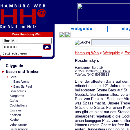
Mein Hamburg Web
Hamburg Web
>
Webguide
>
Es
Jetzt registrieren!
Roschinsky´s
Cityguide
Hamburger Berg
19,
20359 Hamburg
St. Pauli
Essen und Trinken
Telefon: (040) 50695818
Bars
Einer der ältesten Bar´s auf de
Bars Altona
erfindet sich seid 21 Jahren imm
Bars St. Pauli
beliebtesten Szene Bars auf St. 
Beachclubs
Gepäck. Sie können alles, vorall
Biergärten
Pop, von Funk bis Soul über Alt
Cafes
was Spass macht. Unsere Tresenc
Cocktailbars
Glückliche Gäste. Für einen Kiez
Eiscafes
uns gibt es nicht nur das Standa
Kneipen
überarbeitet regelmäßig die Coc
Kochen
einen loungigen Platz zum chille
können unsere Gäste for free ihr
Lebensmittel
ersten Bundesliga und von St. Pa
Lieferservice