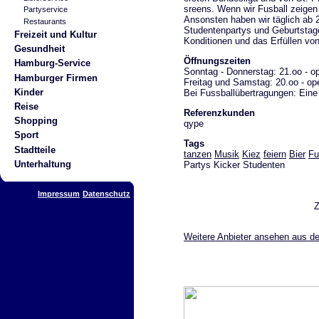
sreens. Wenn wir Fusball zeigen 
Partyservice
Ansonsten haben wir täglich ab 2
Restaurants
Studentenpartys und Geburtstage 
Freizeit und Kultur
Konditionen und das Erfüllen vo
Gesundheit
Öffnungszeiten
Hamburg-Service
Sonntag - Donnerstag: 21.oo - op
Hamburger Firmen
Freitag und Samstag: 20.oo - ope
Kinder
Bei Fussballübertragungen: Eine 
Reise
Referenzkunden
Shopping
qype
Sport
Tags
Stadtteile
tanzen
Musik
Kiez
feiern
Bier
Fu
Unterhaltung
Partys Kicker Studenten
Impressum
Datenschutz
Weitere Anbieter ansehen aus de