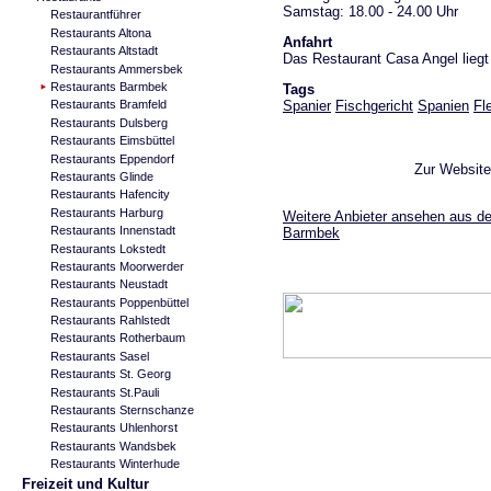
Samstag: 18.00 - 24.00 Uhr
Restaurantführer
Restaurants Altona
Anfahrt
Restaurants Altstadt
Das Restaurant Casa Angel lieg
Restaurants Ammersbek
Restaurants Barmbek
Tags
Spanier
Fischgericht
Spanien
Fl
Restaurants Bramfeld
Restaurants Dulsberg
Restaurants Eimsbüttel
Restaurants Eppendorf
Zur Websit
Restaurants Glinde
Restaurants Hafencity
Restaurants Harburg
Weitere Anbieter ansehen aus de
Restaurants Innenstadt
Barmbek
Restaurants Lokstedt
Restaurants Moorwerder
Restaurants Neustadt
Restaurants Poppenbüttel
Restaurants Rahlstedt
Restaurants Rotherbaum
Restaurants Sasel
Restaurants St. Georg
Restaurants St.Pauli
Restaurants Sternschanze
Restaurants Uhlenhorst
Restaurants Wandsbek
Restaurants Winterhude
Freizeit und Kultur