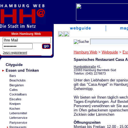
Mein Hamburg Web
Hamburg Web
>
Webguide
>
Es
Jetzt registrieren!
Spanisches Restaurant Casa A
Cityguide
Humboldtstraße
41,
22083 Hamburg Barmbek-Süd
Essen und Trinken
Telefon: (040) 2278873
Bars
Unter den Liebhabern der spani
Beachclubs
gilt das "Casa Angel" in Hamburg
Biergärten
Geheimtipp.
Cafes
Cocktailbars
Wir bieten wir Ihnen täglich wec
Eiscafes
Tages-Empfehlungen. Auf Bestel
Kneipen
Personen) verwöhnen wir Sie au
Kochen
im Ofen gebackenen spanischen
Lebensmittel
Zicklein oder Lämmchen
Lieferservice
Öffnungszeiten
Partyservice
Montag bis Freitag: 12.00 - 15.0
Restaurants