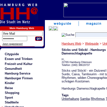
Mein Hamburg Web
Hamburg Web
>
Webguide
>
Unt
Jetzt registrieren!
Sticks und Stöckl - Hamburgs
Damenschlagkapelle
Cityguide
Essen und Trinken
H.,
22765 Hamburg Ottensen
Freizeit und Kultur
Telefon: (040) 38619737
Gesundheit
Sticks und Stöckl - ein Dutzend
Hamburg-Service
Surdo, Caixa, Tambourim - mit t
Rhythmen, wilden Choreographi
Hamburger Firmen
schrägen Kostümen.
Kinder
Reise
Hamburgs Damenschlagkapelle fü
Shopping
Tags
Sport
Unterhaltung
Samba
Rhythmus
Stadtteile