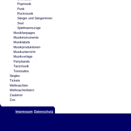
Popmusik
Punk
Rockmusik
Sänger und Sängerinnen
Soul
Spielmannszüge
Musikfanpages
Musikinstrumente
Musiklabels
Musikproduktionen
Musikunterricht
Musikverlage
Partybands
Tanzmusik
Tonstudios
Singles
Tickets
Weihnachten
Weihnachtsfeiern
Zauberer
Zoo
Impressum
Datenschutz