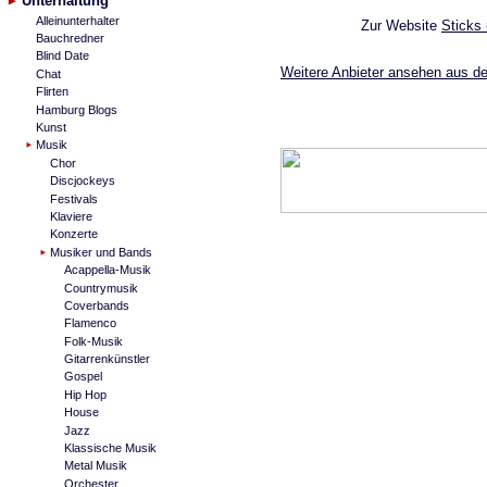
Unterhaltung
Alleinunterhalter
Zur Website
Sticks
Bauchredner
Blind Date
Weitere Anbieter ansehen aus d
Chat
Flirten
Hamburg Blogs
Kunst
Musik
Chor
Discjockeys
Festivals
Klaviere
Konzerte
Musiker und Bands
Acappella-Musik
Countrymusik
Coverbands
Flamenco
Folk-Musik
Gitarrenkünstler
Gospel
Hip Hop
House
Jazz
Klassische Musik
Metal Musik
Orchester