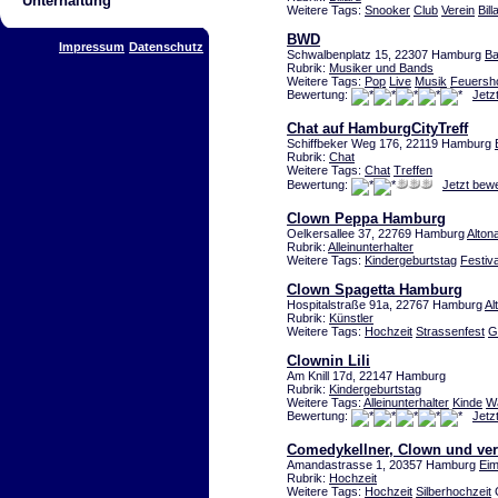
Unterhaltung
Weitere Tags:
Snooker
Club
Verein
Bill
BWD
Impressum
Datenschutz
Schwalbenplatz 15, 22307 Hamburg
Ba
Rubrik:
Musiker und Bands
Weitere Tags:
Pop
Live
Musik
Feuersh
Bewertung:
Jetz
Chat auf HamburgCityTreff
Schiffbeker Weg 176, 22119 Hamburg
Rubrik:
Chat
Weitere Tags:
Chat
Treffen
Bewertung:
Jetzt bew
Clown Peppa Hamburg
Oelkersallee 37, 22769 Hamburg
Alton
Rubrik:
Alleinunterhalter
Weitere Tags:
Kindergeburtstag
Festiva
Clown Spagetta Hamburg
Hospitalstraße 91a, 22767 Hamburg
Al
Rubrik:
Künstler
Weitere Tags:
Hochzeit
Strassenfest
G
Clownin Lili
Am Knill 17d, 22147 Hamburg
Rubrik:
Kindergeburtstag
Weitere Tags:
Alleinunterhalter
Kinde
W
Bewertung:
Jetz
Comedykellner, Clown und ver
Amandastrasse 1, 20357 Hamburg
Eim
Rubrik:
Hochzeit
Weitere Tags:
Hochzeit
Silberhochzeit
G