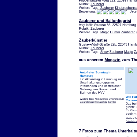
Poppenbütteler Weg 222, 22399 Hambu
Rubrik:
Zauberer
Weitere Tags:
Zauberer
Kindergeburts
Bewertung:
Jetz
Zauberer und Ballonfigurist
Vogt Kölln Strasse 86, 22527 Hamburg 
Rubrik:
Zauberer
Weitere Tags:
Magic
Humor
Zauberer
Zauberkünstler
Gustav-Adolf-Straße 22b, 22043 Ham
Rubrik:
Zauberer
Weitere Tags:
Show
Zauberer
Magie
Z
aus unserem
Magazin
zum The
Autofreier Sonntag in
Hamburg
Ein Aktionstag in Hamburg mit
Unterhaltungsprogramm,
Infoständen und kostenloser
Nutzung von Bussen und
Bahnen des HVV
Will H
Weitere Tags:
Klimawandel
Umweltschutz
Conven
Veranstaltung
Klimaschutz
Sonntag
Das bu
größte 
für Gam
beginnt
Weitere T
Entertainm
7 Fotos zum Thema Unterhalt