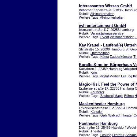
Interessantes Wissen GmbH
Billhorner Kanalstraße, 21035 Hamburg
Rubrik:
Alleinunterhalter
Weitere Tags:
Alleinunterhalter
jwh entertainment GmbH
bismarckstraße 117, 20253 hamburg
Rubrik:
Veranstaltungsservice
Weitere Tags:
Event
Weihnachtsfeier
F
Kay Krauel - Laufend(e) Unterh
Stiftstraße 15, 20099 Hamburg
St. Geo
Rubrik:
Unterhaltung
Weitere Tags:
Künst
Zauberkünstler
Th
Koralle-Kino im Bürgerhaus V
Kattjahren 1, 22359 Hamburg Volksdorf
Rubrik:
Kino
Weitere Tags:
digital
Medien
Lesung
Ki
Magic-Hisi. Feel the Power of
Erzbergerstraße 17, 22765 Hamburg O
Rubrik:
Zauberer
Weitere Tags:
Zauberei
Magie
Bühne
H
Maskentheater Hamburg
Leverkusenstrasse 16a, 22761 Hambu
Rubrik:
Künstler
Weitere Tags:
Gala
Walkact
Theater
C
Pantheater Hamburg
Deichreihe 29, 25489 Haseldorf Wedel
Rubrik:
Theater
Weitere Tags:
Lesung
Literatur
Schausp