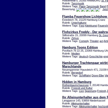
Holstenwall 5, 20355 HAMBURG
St. Pa
Rubrik:
Tanzmusik
Weitere Tags:
Piano
Tanzmusik
Band
P
Bewertung:
Jetz
Flamba Feuershow Lichtshow
Estedeich 78, 21129 Hamburg Cranz
Rubrik:
Unterhaltung
Weitere Tags:
Fest
Kleinkunst
Feuers
Flohzirkus Freddy - Der wahrsc
Stiftstraße 15, 20099 Hamburg
St. Geo
Rubrik:
Zirkus
Weitere Tags:
Comedy
Theater
act
Arti
Hamburg Toons Edition
Postfach 76 22 25, 22069 Hamburg Uh
Rubrik:
Medien
Weitere Tags:
deutsch
Geschichte
eng
Hamburger Trachtenpaar wirbt 
Marschlande
Neuengammer Hausdeich 471, 2103
Rubrik:
Bergedorf
Weitere Tags:
Schifffahrt
Dove-Elbe
Vi
Hidden in Hamburg
Rothenbaumchaussee
3, 20148 Hambu
Rubrik:
Freizeit und Kultur
Weitere Tags:
Live
Spannung
Freizeit
J
Ihr Alleinunterhalter aus dem
Langgasse 143, 53859 Niederkassel
Rubrik:
Alleinunterhalter
Weitere Tags:
Alleinunterhalter
hochzeit