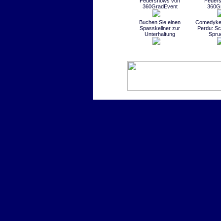
Feuershows von
Feuer
360GradEvent
360G
Buchen Sie einen
Comedykel
Spasskellner zur
Perdu: Sc
Unterhaltung
Spru