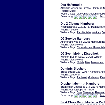
Das Hafenradio
Albertine-Assor-Str., 22457 Hamburg 
Rubrik:
Musik
Weitere Tags:
Live
Chat
Medien
Musik
Bewertung:
Jetz
Die 2 Clowns Hamburg
Hospitalstraße 91a, 22767 Hamburg
Al
Rubrik:
Künstler
Weitere Tags:
Familienfeier
Walkact
Ge
DJ Service Hamburg
Abendrothsweg 58, 20251 Hamburg Ep
Rubrik:
Discjockeys
Weitere Tags:
Entertainment
Firmenfeie
DJ Sven Mobile Discothek
Wilhelm-Busch-Str.11, 21423 Winsen
Rubrik:
Discjockeys
Weitere Tags:
Mobile
90er
Polterabend
Dominic Blechert
Breite Straße 159, 22767 Hamburg
Alt
Rubrik:
Zauberer
Weitere Tags:
Zauberei
Moderator
Klei
Drachenlabyrinth Hamburg
Bramfelder Chaussee
1-3, 22177 Ham
Rubrik:
Ausflugtipps für Kinder
Weitere Tags:
Spiel
Abenteuer
Fantasy
Bewertung:
Jetz
First Class Band Moderne Par