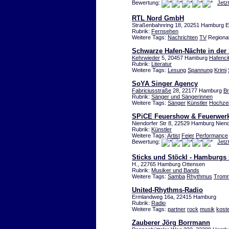
Bewertung:
Jetz
RTL Nord GmbH
Straßenbahnring 18, 20251 Hamburg E
Rubrik:
Fernsehen
Weitere Tags:
Nachrichten
TV
Regional
Schwarze Hafen-Nächte in der 
Kehrwieder
5, 20457 Hamburg
Hafenci
Rubrik:
Literatur
Weitere Tags:
Lesung
Spannung
Krimi
SoYA Singer Agency
Fabriciusstraße
28, 22177 Hamburg
Br
Rubrik:
Sänger und Sängerinnen
Weitere Tags:
Sänger
Künstler
Hochzei
SPiCE Feuershow & Feuerwer
Niendorfer Str 8, 22529 Hamburg Niend
Rubrik:
Künstler
Weitere Tags:
Artist
Feier
Performance
Bewertung:
Jetz
Sticks und Stöckl - Hamburgs
H., 22765 Hamburg Ottensen
Rubrik:
Musiker und Bands
Weitere Tags:
Samba
Rhythmus
Trom
United-Rhythms-Radio
Ermlandweg 16a, 22415 Hamburg
Rubrik:
Radio
Weitere Tags:
partner
rock
musik
kost
Zauberer Jörg Borrmann