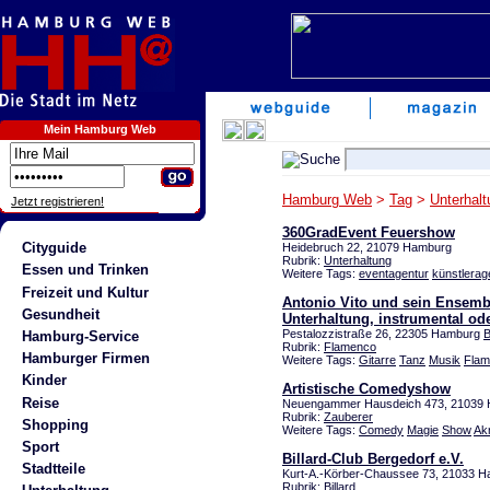
Mein Hamburg Web
Hamburg Web
>
Tag
>
Unterhalt
Jetzt registrieren!
360GradEvent Feuershow
Cityguide
Heidebruch 22, 21079 Hamburg
Rubrik:
Unterhaltung
Essen und Trinken
Weitere Tags:
eventagentur
künstlerag
Freizeit und Kultur
Antonio Vito und sein Ensembl
Gesundheit
Unterhaltung, instrumental ode
Pestalozzistraße 26, 22305 Hamburg
B
Hamburg-Service
Rubrik:
Flamenco
Hamburger Firmen
Weitere Tags:
Gitarre
Tanz
Musik
Flam
Kinder
Artistische Comedyshow
Reise
Neuengammer Hausdeich 473, 2103
Rubrik:
Zauberer
Shopping
Weitere Tags:
Comedy
Magie
Show
Ak
Sport
Billard-Club Bergedorf e.V.
Stadtteile
Kurt-A.-Körber-Chaussee 73, 21033 
Rubrik:
Billard