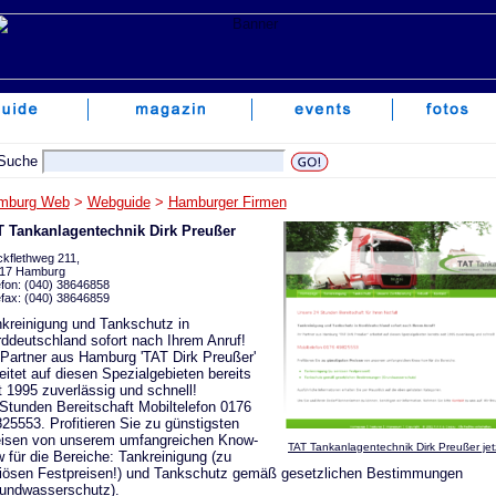
mburg Web
>
Webguide
>
Hamburger Firmen
T Tankanlagentechnik Dirk Preußer
ckflethweg 211,
17 Hamburg
efon: (040) 38646858
efax: (040) 38646859
kreinigung und Tankschutz in
ddeutschland sofort nach Ihrem Anruf!
 Partner aus Hamburg 'TAT Dirk Preußer'
eitet auf diesen Spezialgebieten bereits
t 1995 zuverlässig und schnell!
Stunden Bereitschaft Mobiltelefon 0176
25553. Profitieren Sie zu günstigsten
isen von unserem umfangreichen Know-
TAT Tankanlagentechnik Dirk Preußer jet
 für die Bereiche: Tankreinigung (zu
iösen Festpreisen!) und Tankschutz gemäß gesetzlichen Bestimmungen
undwasserschutz).