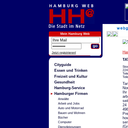
Mein Hamburg Web
Ha
Jetzt registrieren!
TA
Cityguide
Sto
224
Essen und Trinken
Tel
Freizeit und Kultur
Tel
Gesundheit
Tan
Nor
Hamburg-Service
Ihr
Hamburger Firmen
arb
Anwälte
sei
Arbeit und Jobs
24 
Auto und Motorrad
498
Bauen und Wohnen
Pre
how
Bücher
ser
Computer
(Gr
Dienstleistungen