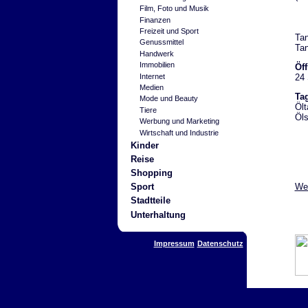
Film, Foto und Musik
Finanzen
Freizeit und Sport
Tan
Genussmittel
Ta
Handwerk
Immobilien
Öf
24 
Internet
Medien
Ta
Mode und Beauty
Ölt
Tiere
Öls
Werbung und Marketing
Wirtschaft und Industrie
Kinder
Reise
Shopping
Wei
Sport
Stadtteile
Unterhaltung
Impressum
Datenschutz