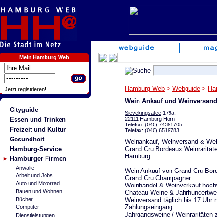
Mein Hamburg Web
Hamburg Web
>
Webguide
>
Ha
Jetzt registrieren!
Wein Ankauf und Weinversan
Cityguide
Sievekingsallee
179a,
22111 Hamburg Horn
Essen und Trinken
Telefon: (040) 74391705
Freizeit und Kultur
Telefax: (040) 6519783
Gesundheit
Weinankauf, Weinversand & Wei
Grand Cru Bordeaux Weinraritäte
Hamburg-Service
Hamburg
Hamburger Firmen
Anwälte
Wein Ankauf von Grand Cru Bor
Arbeit und Jobs
Grand Cru Champagner.
Auto und Motorrad
Weinhandel & Weinverkauf hochw
Bauen und Wohnen
Chateau Weine & Jahrhundertwe
Weinversand täglich bis 17 Uhr 
Bücher
Zahlungseingang
Computer
Jahrgangsweine / Weinraritäten
Dienstleistungen