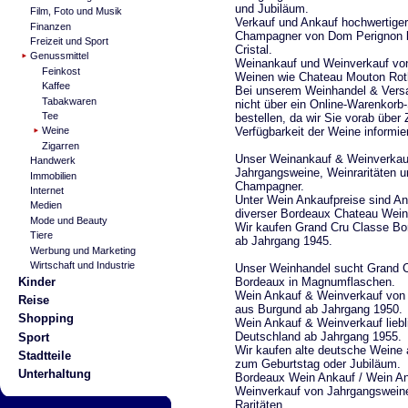
und Jubiläum.
Film, Foto und Musik
Verkauf und Ankauf hochwertige
Finanzen
Champagner von Dom Perignon b
Freizeit und Sport
Cristal.
Genussmittel
Weinankauf und Weinverkauf vo
Feinkost
Weinen wie Chateau Mouton Roth
Kaffee
Bei unserem Weinhandel & Vers
Tabakwaren
nicht über ein Online-Warenkor
Tee
bestellen, da wir Sie vorab über
Verfügbarkeit der Weine informi
Weine
Zigarren
Unser Weinankauf & Weinverkau
Handwerk
Jahrgangsweine, Weinraritäten u
Immobilien
Champagner.
Internet
Unter Wein Ankaufpreise sind An
Medien
diverser Bordeaux Chateau Wein
Mode und Beauty
Wir kaufen Grand Cru Classe Bo
Tiere
ab Jahrgang 1945.
Werbung und Marketing
Wirtschaft und Industrie
Unser Weinhandel sucht Grand 
Bordeaux in Magnumflaschen.
Kinder
Wein Ankauf & Weinverkauf von 
Reise
aus Burgund ab Jahrgang 1950.
Shopping
Wein Ankauf & Weinverkauf lieb
Deutschland ab Jahrgang 1955.
Sport
Wir kaufen alte deutsche Weine
Stadtteile
zum Geburtstag oder Jubiläum.
Unterhaltung
Bordeaux Wein Ankauf / Wein A
Weinverkauf von Jahrgangswein
Raritäten.