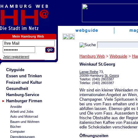
Mein Hamburg Web
Hamburg Web
>
Webguide
>
Ha
Jetzt registrieren!
Weinkauf St.Georg
Cityguide
Lange Reihe
73,
20099 Hamburg
St. Georg
Essen und Trinken
Telefon: (040) 2803387
Freizeit und Kultur
Telefax: (040) 2803387
Gesundheit
Wir sind ein kleiner Weinladen m
internationalen Angebot an Wein
Hamburg-Service
Champagner. Viele Spirituosen 
Hamburger Firmen
bei uns vom Fass erhalten und i
Anwälte
abfüllen lassen. Ebenso gibt es 
Arbeit und Jobs
und Öle vom Fass. Ausserdem bi
Auto und Motorrad
frische Obstsäfte aus der Region
Bauen und Wohnen
italienischen Kaffee von Passal
edle Schokoladen verschiedener 
Bücher
Computer
Öffnungszeiten
Dienstleistungen