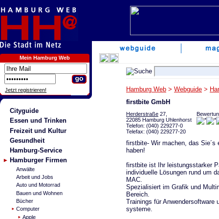
Mein Hamburg Web
Hamburg Web
>
Webguide
>
Ha
Jetzt registrieren!
firstbite GmbH
Cityguide
Herderstraße
27,
Bewertun
22085 Hamburg Uhlenhorst
Essen und Trinken
Telefon: (040) 229277-0
Freizeit und Kultur
Telefax: (040) 229277-20
Gesundheit
firstbite- Wir machen, das Sie´s 
haben!
Hamburg-Service
Hamburger Firmen
firstbite ist Ihr leistungsstarker P
Anwälte
individuelle Lösungen rund um 
Arbeit und Jobs
MAC.
Auto und Motorrad
Spezialisiert im Grafik und Mult
Bauen und Wohnen
Bereich.
Trainings für Anwendersoftware 
Bücher
systeme.
Computer
Apple