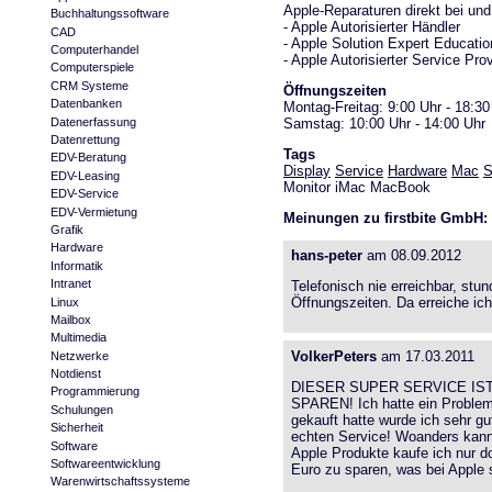
Apple-Reparaturen direkt bei und
Buchhaltungssoftware
- Apple Autorisierter Händler
CAD
- Apple Solution Expert Educatio
Computerhandel
- Apple Autorisierter Service Pro
Computerspiele
CRM Systeme
Öffnungszeiten
Datenbanken
Montag-Freitag: 9:00 Uhr - 18:30
Samstag: 10:00 Uhr - 14:00 Uhr
Datenerfassung
Datenrettung
Tags
EDV-Beratung
Display
Service
Hardware
Mac
S
EDV-Leasing
Monitor iMac MacBook
EDV-Service
EDV-Vermietung
Meinungen zu firstbite GmbH:
Grafik
Hardware
hans-peter
am 08.09.2012
Informatik
Intranet
Telefonisch nie erreichbar, st
Öffnungszeiten. Da erreiche ic
Linux
Mailbox
Multimedia
VolkerPeters
am 17.03.2011
Netzwerke
Notdienst
DIESER SUPER SERVICE IS
Programmierung
SPAREN! Ich hatte ein Problem 
Schulungen
gekauft hatte wurde ich sehr gu
Sicherheit
echten Service! Woanders kan
Software
Apple Produkte kaufe ich nur dor
Softwareentwicklung
Euro zu sparen, was bei Apple s
Warenwirtschaftssysteme