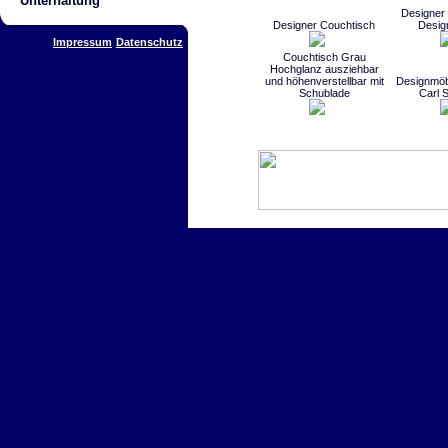
Unterhaltung
Designer 
Designer Couchtisch
Desig
Impressum
Datenschutz
Couchtisch Grau
Hochglanz ausziehbar
und höhenverstellbar mit
Designmöbe
Schublade
Carl 