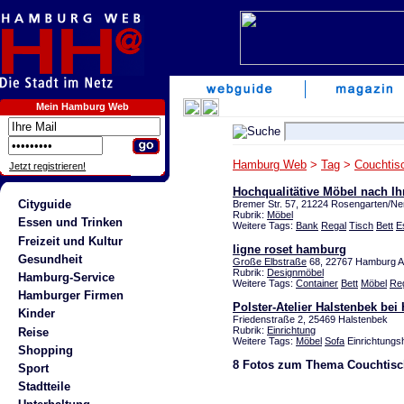
Mein Hamburg Web
Hamburg Web
>
Tag
>
Couchtis
Jetzt registrieren!
Hochqualitätive Möbel nach I
Cityguide
Bremer Str. 57, 21224 Rosengarten/Ne
Rubrik:
Möbel
Essen und Trinken
Weitere Tags:
Bank
Regal
Tisch
Bett
E
Freizeit und Kultur
ligne roset hamburg
Gesundheit
Große Elbstraße
68, 22767 Hamburg Al
Rubrik:
Designmöbel
Hamburg-Service
Weitere Tags:
Container
Bett
Möbel
Re
Hamburger Firmen
Polster-Atelier Halstenbek be
Kinder
Friedenstraße 2, 25469 Halstenbek
Rubrik:
Einrichtung
Reise
Weitere Tags:
Möbel
Sofa
Einrichtungs
Shopping
8 Fotos zum Thema Couchtisc
Sport
Stadtteile