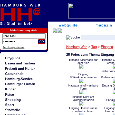
Mein Hamburg Web
Hamburg Web
>
Tag
>
Eingang
Jetzt registrieren!
28 Fotos zum Thema Eingang
Cityguide
Eingang Silbersack auf
Eingang 
dem Kiez
Arena 
Essen und Trinken
Freizeit und Kultur
Völkerku
Gesundheit
Eingang
Völkerkundemuseum
Rothenbau
Hamburg-Service
Hamburger Firmen
Hauptbahnhof Hamburg
Eingang O
Turm
B
Kinder
Reise
Eingang Nord am
Shopping
Volksparkstadion
Portal
Sport
Eingang Hansastrasse
Eingangs
Stadtteile
zum Rothenbaum
Fischau