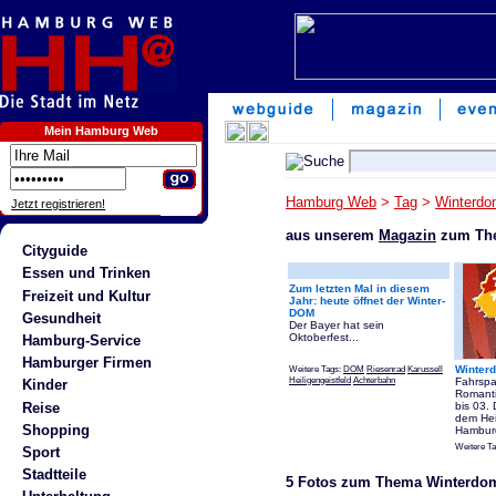
Mein Hamburg Web
Hamburg Web
>
Tag
>
Winterd
Jetzt registrieren!
aus unserem
Magazin
zum Th
Cityguide
Essen und Trinken
Zum letzten Mal in diesem
Freizeit und Kultur
Jahr: heute öffnet der Winter-
DOM
Gesundheit
Der Bayer hat sein
Oktoberfest...
Hamburg-Service
Hamburger Firmen
Weitere Tags:
DOM
Riesenrad
Karussell
Winter
Heiligengeistfeld
Achterbahn
Fahrspa
Kinder
Romanti
Reise
bis 03.
dem Heil
Shopping
Hambur
Weitere T
Sport
Stadtteile
5 Fotos zum Thema Winterdo