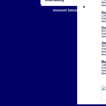
Unterhaltung
Wei
Bew
Impressum
Datenschutz
Go
Luh
Rub
Wei
Go
Bor
Rub
Wei
Ju
Ver
Rub
Wei
Bew
Mo
Jul
Rub
Wei
Bew