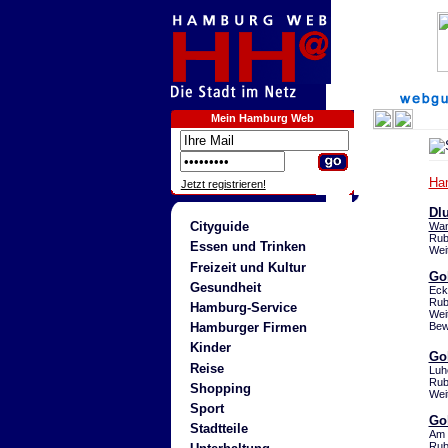
Mein Hamburg Web
Ha
Jetzt registrieren!
Dl
Cityguide
Wan
Rub
Essen und Trinken
Wei
Freizeit und Kultur
Go
Gesundheit
Eck
Rub
Hamburg-Service
Wei
Bew
Hamburger Firmen
Kinder
Go
Reise
Luh
Rub
Shopping
Wei
Sport
Go
Stadtteile
Am 
Rub