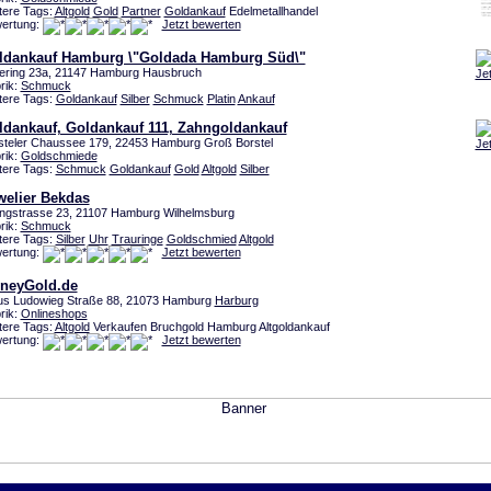
tere Tags:
Altgold
Gold
Partner
Goldankauf
Edelmetallhandel
ertung:
Jetzt bewerten
ldankauf Hamburg \"Goldada Hamburg Süd\"
ering 23a, 21147 Hamburg Hausbruch
Je
rik:
Schmuck
tere Tags:
Goldankauf
Silber
Schmuck
Platin
Ankauf
ldankauf, Goldankauf 111, Zahngoldankauf
steler Chaussee 179, 22453 Hamburg Groß Borstel
Je
rik:
Goldschmiede
tere Tags:
Schmuck
Goldankauf
Gold
Altgold
Silber
welier Bekdas
ingstrasse 23, 21107 Hamburg Wilhelmsburg
rik:
Schmuck
tere Tags:
Silber
Uhr
Trauringe
Goldschmied
Altgold
ertung:
Jetzt bewerten
neyGold.de
ius Ludowieg Straße 88, 21073 Hamburg
Harburg
rik:
Onlineshops
tere Tags:
Altgold
Verkaufen Bruchgold Hamburg Altgoldankauf
ertung:
Jetzt bewerten