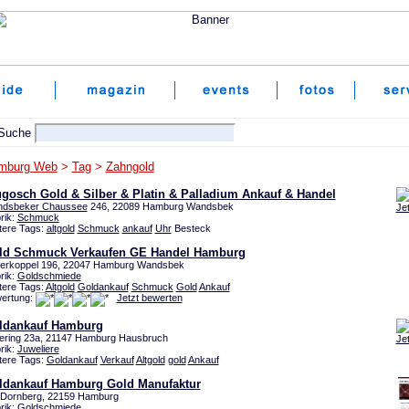
mburg Web
>
Tag
>
Zahngold
ugosch Gold & Silber & Platin & Palladium Ankauf & Handel
dsbeker Chaussee
246, 22089 Hamburg Wandsbek
Je
rik:
Schmuck
tere Tags:
altgold
Schmuck
ankauf
Uhr
Besteck
ld Schmuck Verkaufen GE Handel Hamburg
erkoppel 196, 22047 Hamburg Wandsbek
rik:
Goldschmiede
tere Tags:
Altgold
Goldankauf
Schmuck
Gold
Ankauf
ertung:
Jetzt bewerten
ldankauf Hamburg
ering 23a, 21147 Hamburg Hausbruch
Je
rik:
Juweliere
tere Tags:
Goldankauf
Verkauf
Altgold
gold
Ankauf
ldankauf Hamburg Gold Manufaktur
Dornberg, 22159 Hamburg
rik:
Goldschmiede