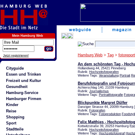
Mein Hamburg Web
Hamburg Web
>
Tag
>
fotorepor
Jetzt registrieren!
An dem schönsten Tag - Hochze
Cityguide
Hollandweg 44, 25421 Pinneberg
Rubrik:
Hochzeitsfotografen
Essen und Trinken
Weitere Tags:
Veranstaltung
Portrait
Re
Freizeit und Kultur
Berufsfotografin und Fotojourn
Gesundheit
Achterschlag 140, 21039 Hamburg
Rubrik:
Journalismus
Hamburg-Service
Weitere Tags:
Portraitfotografie
Fotogra
Hamburger Firmen
Blickpunkte Margret Dülfer
Kinder
Danziger Strasse 44, 20099 Hamburg
Rubrik:
Fotografen
Reise
Weitere Tags:
Fotoproduktion
Foodstyl
Shopping
Felix Matthies - Hochzeitsfot
Sport
Kottwitzstraße 39, 20253 Hamburg Ep
Stadtteile
Rubrik:
Hochzeitsfotografen
Weitere Tags:
Hochzeitsfotograf
Hochze