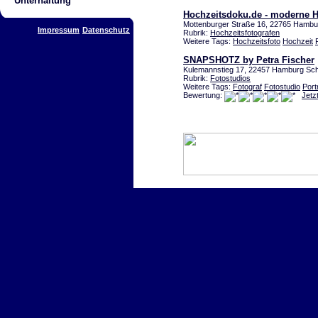
Unterhaltung
Hochzeitsdoku.de - moderne H
Mottenburger Straße 16, 22765 Hambu
Impressum
Datenschutz
Rubrik:
Hochzeitsfotografen
Weitere Tags:
Hochzeitsfoto
Hochzeit
SNAPSHOTZ by Petra Fischer
Kulemannstieg 17, 22457 Hamburg Sc
Rubrik:
Fotostudios
Weitere Tags:
Fotograf
Fotostudio
Portr
Bewertung:
Jetz