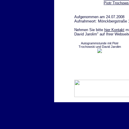
Piotr Trochow
Aufgenommen am 24.07.2008
Aufnahmeort: Mönckbergstraße 
Nehmen Sie bitte
hier Kontakt
mi
David Jarolim" auf Ihrer Webseit
Autogrammstunde mit Piotr
Trochowski und David Jarolim