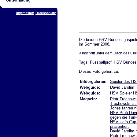
Unterhaltung
Impressum
Datenschutz
Die beiden HSV Bundesligaspiele
im Sommer 2008.
<
Inschrift unter dem Dach des Cu
Tags:
Fussballprofi
HSV
Bundesl
Dieses Foto gehört zu:
Bildergalerien:
Spieler des H
Webguide:
David Jarolim
Webguide:
HSV Spieler
H
Magazin:
Piotr Trochowsk
Trochowski ist
Jones fahren n
HSV Profi Davi
gegen die Türk
HSV Uefa-Cup-T
präsentiert
David Jarolim 
Piotr Trochows