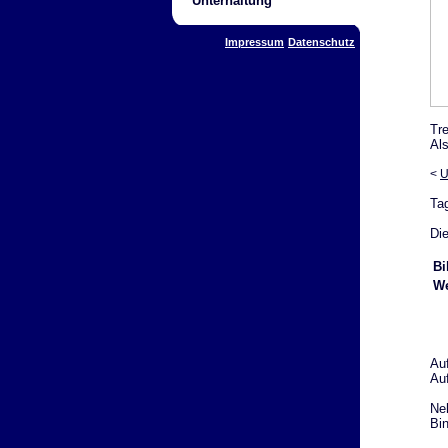
Unterhaltung
Impressum
Datenschutz
Tr
Als
<
U
Ta
Die
Bi
We
Au
Au
Ne
Bin