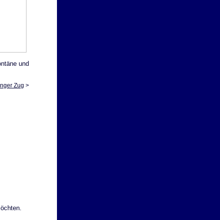
ontäne und
nger Zug
>
möchten.