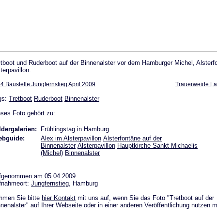
etboot und Ruderboot auf der Binnenalster vor dem Hamburger Michel, Alsterf
terpavillon.
4 Baustelle Jungfernstieg April 2009
Trauerweide La
gs:
Tretboot
Ruderboot
Binnenalster
ses Foto gehört zu:
ldergalerien:
Frühlingstag in Hamburg
bguide:
Alex im Alsterpavillon
Alsterfontäne auf der
Binnenalster
Alsterpavillon
Hauptkirche Sankt Michaelis
(Michel)
Binnenalster
fgenommen am 05.04.2009
fnahmeort:
Jungfernstieg
, Hamburg
hmen Sie bitte
hier Kontakt
mit uns auf, wenn Sie das Foto "Tretboot auf der
nenalster" auf Ihrer Webseite oder in einer anderen Veröffentlichung nutzen 