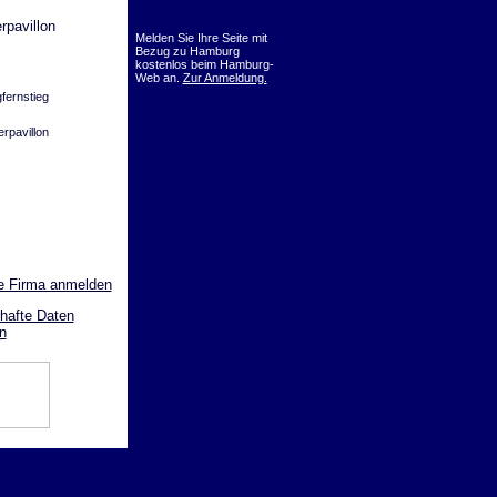
rpavillon
Melden Sie Ihre Seite mit
Bezug zu Hamburg
kostenlos beim Hamburg-
Web an.
Zur Anmeldung.
fernstieg
erpavillon
e Firma anmelden
hafte Daten
n