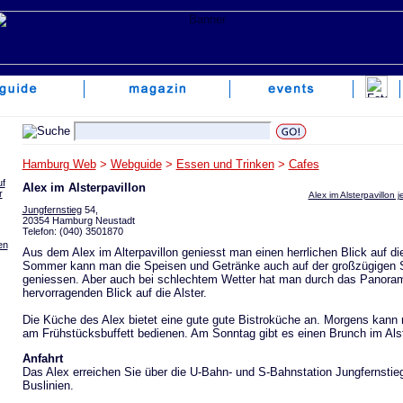
Hamburg Web
>
Webguide
>
Essen und Trinken
>
Cafes
uf
Alex im Alsterpavillon
r
Alex im Alsterpavillon 
Jungfernstieg
54,
20354 Hamburg Neustadt
Telefon: (040) 3501870
en
Aus dem Alex im Alterpavillon geniesst man einen herrlichen Blick auf di
Sommer kann man die Speisen und Getränke auch auf der großzügigen 
geniessen. Aber auch bei schlechtem Wetter hat man durch das Panoram
hervorragenden Blick auf die Alster.
Die Küche des Alex bietet eine gute gute Bistroküche an. Morgens kann
am Frühstücksbuffett bedienen. Am Sonntag gibt es einen Brunch im Alst
Anfahrt
Das Alex erreichen Sie über die U-Bahn- und S-Bahnstation Jungfernstie
Buslinien.