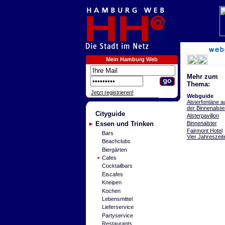
Mein Hamburg Web
Mehr zum
Thema:
Jetzt registrieren!
Webguide
Alsterfontäne a
der Binnenalste
Cityguide
Alsterpavillon
Binnenalster
Essen und Trinken
Fairmont Hotel
Bars
Vier Jahreszeit
Beachclubs
Biergärten
Cafes
Cocktailbars
Eiscafes
Kneipen
Kochen
Lebensmittel
Lieferservice
Partyservice
Restaurants