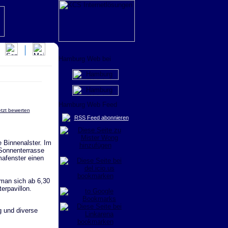
jetzt bewerten
RSS Feed abonnieren
e Binnenalster. Im
Sonnenterrasse
afenster einen
 man sich ab 6,30
erpavillon.
g und diverse