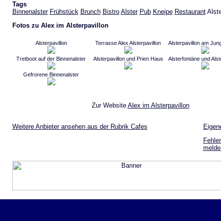
Tags
Binnenalster
Frühstück
Brunch
Bistro
Alster
Pub
Kneipe
Restaurant
Alste
Fotos zu Alex im Alsterpavillon
Alsterpavillon
Terrasse Alex Alsterpavillon
Alsterpavillon am Jung
Tretboot auf der Binnenalster
Alsterpavillon und Prien Haus
Alsterfontäne und Alst
Gefrorene Binnenalster
Zur Website
Alex im Alsterpavillon
Weitere Anbieter ansehen aus der Rubrik Cafes
Eigen
Fehler
melde