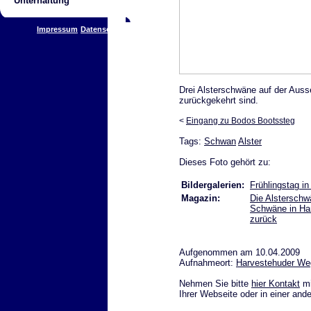
Unterhaltung
Impressum
Datenschutz
Drei Alsterschwäne auf der Ausse
zurückgekehrt sind.
<
Eingang zu Bodos Bootssteg
Tags:
Schwan
Alster
Dieses Foto gehört zu:
Bildergalerien:
Frühlingstag i
Magazin:
Die Alstersch
Schwäne in Hamb
zurück
Aufgenommen am 10.04.2009
Aufnahmeort:
Harvestehuder We
Nehmen Sie bitte
hier Kontakt
mi
Ihrer Webseite oder in einer and