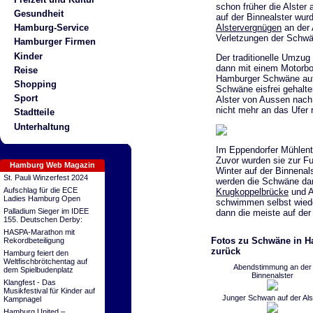
schon früher die Alster
Gesundheit
auf der Binnealster wur
Alstervergnügen
an der 
Hamburg-Service
Verletzungen der Schwä
Hamburger Firmen
Kinder
Der traditionelle Umzug
dann mit einem Motorboo
Reise
Hamburger Schwäne auf 
Shopping
Schwäne eisfrei gehalt
Sport
Alster von Aussen nach 
nicht mehr an das Ufer 
Stadtteile
Unterhaltung
Im Eppendorfer Mühlent
Zuvor wurden sie zur Fu
Hamburg Web Magazin
Winter auf der Binnenal
St. Pauli Winzerfest 2024
werden die Schwäne dan
Aufschlag für die ECE
Krugkoppelbrücke
und A
Ladies Hamburg Open
schwimmen selbst wiede
Palladium Sieger im IDEE
dann die meiste auf der
155. Deutschen Derby:
HASPA-Marathon mit
Fotos zu Schwäne in Ha
Rekordbeteiligung
zurück
Hamburg feiert den
Weltfischbrötchentag auf
Abendstimmung an der
dem Spielbudenplatz
Binnenalster
Klangfest - Das
Musikfestival für Kinder auf
Junger Schwan auf der Als
Kampnagel
Hamburg United –