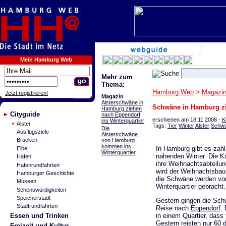
Mein Hamburg Web
Mehr zum
Thema:
Hamburg Web
>
Magazi
Jetzt registrieren!
Magazin
Alsterschwäne in
Schwäne in Hamburg zie
Hamburg ziehen
Cityguide
nach Eppendorf
erschienen am 18.11.2008 -
K
ins Winterquartier
Alster
Tags:
Tier
Winter
Alster
Schw
Die
Ausflugsziele
Alsterschwäne
Brücken
von Hamburg
kommen ins
In Hamburg gibt es zahl
Elbe
Winterquartier
nahenden Winter. Die Ka
Hafen
ihre Weihnachtsabteilu
Hafenrundfahrten
wird der Weihnachtsbau
Hamburger Geschichte
die Schwäne werden vo
Museen
Winterquartier gebracht.
Sehenswürdigkeiten
Speicherstadt
Gestern gingen die Sch
Stadtrundfahrten
Reise nach
Eppendorf
.
Essen und Trinken
in einem Quartier, dass 
Gestern reisten nur 60
Freizeit und Kultur