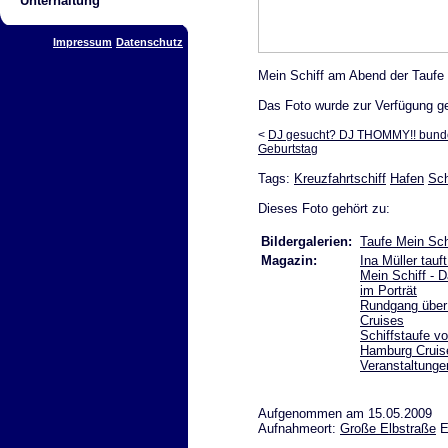
Unterhaltung
Impressum
Datenschutz
Mein Schiff am Abend der Taufe
Das Foto wurde zur Verfügung ge
<
DJ gesucht? DJ THOMMY!! bundesw
Geburtstag
Tags:
Kreuzfahrtschiff
Hafen
Sch
Dieses Foto gehört zu:
Bildergalerien:
Taufe Mein Sch
Magazin:
Ina Müller tauf
Mein Schiff - 
im Porträt
Rundgang über 
Cruises
Schiffstaufe v
Hamburg Cruise
Veranstaltunge
Aufgenommen am 15.05.2009
Aufnahmeort:
Große Elbstraße
E