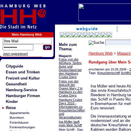
Mein Hamburg Web
Mehr zum
Thema:
Hamburg Web
>
Magazi
Jetzt registrieren!
Magazin
Fotos von der
Rundgang über Mein Sch
AIDAura, Sedov,
Cityguide
Astor und
erschienen am 15.05.2009 -
1
Deutschland bei
Essen und Trinken
Tags:
Kreuzfahrtschiff
Schiffs
den Hamburg
Cruise Days
Freizeit und Kultur
Fotos von der
Gesundheit
Ankunft der
Ina Müller wird heute 
Queen Mary 2 in
Hamburg-Service
das erste Kreuzfahrtsch
Hamburg zu den
Reederei in Hamburg ta
Cruise Days
Hamburger Firmen
das Schiff in Puerto R
Hamburg Cruise
Kinder
Days 2010 -
in Bremerhaven für mehr
Informationen zu
Reise
Euro renoviert.
Kreuzfahrtschiffen
Appartements
und
Die Innenausstattung w
Veranstaltungen
Busreisen
modernisiert und an die
Ina Müller tauft
Ferienhäuser
deutscher Kreuzfahrer 
mein Mein Schiff
Ferienwohnungen
Kabinen wurden Balkons 
Mein Schiff - Das