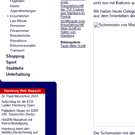
Flughafen
erste
sind nun mit Balkons au
Kreuzfahrtschiff
Hotels
der TUI Cruises
Wir hatten heute Geleg
Jugendherbergen
aus Hamburg im
aus dem Innenleben der
Kreuzfahrten
Porträt
Last Minute
Schiffstaufe vom
Kreuzfahrtschiff
Pensionen
Mein Schiff im
Privatzimmer
Hafen von
Hamburg
Reiseberichte
Reisebüros
Bildergalerie
Reiseveranstalter
Taufe Mein Schiff
Transport
Shopping
Sport
Stadtteile
Unterhaltung
Hamburg Web Magazin
St. Pauli Winzerfest 2024
Aufschlag für die ECE
Ladies Hamburg Open
Palladium Sieger im IDEE
155. Deutschen Derby:
HASPA-Marathon mit
Rekordbeteiligung
Hamburg feiert den
Weltfischbrötchentag auf
Der Schornstein mit de