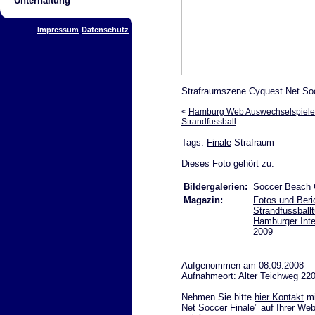
Unterhaltung
Impressum
Datenschutz
Strafraumszene Cyquest Net Soc
<
Hamburg Web Auswechselspiele
Strandfussball
Tags:
Finale
Strafraum
Dieses Foto gehört zu:
Bildergalerien:
Soccer Beach C
Magazin:
Fotos und Ber
Strandfussballt
Hamburger Int
2009
Aufgenommen am 08.09.2008
Aufnahmeort: Alter Teichweg 22
Nehmen Sie bitte
hier Kontakt
mi
Net Soccer Finale" auf Ihrer Web