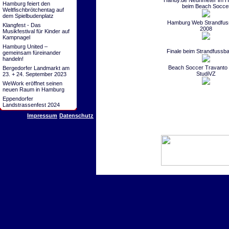
Handy.de Neunmeter im Ha
Hamburg feiert den
beim Beach Socce
Weltfischbrötchentag auf
dem Spielbudenplatz
Hamburg Web Strandfuss
Klangfest - Das
2008
Musikfestival für Kinder auf
Kampnagel
Hamburg United –
Finale beim Strandfussba
gemeinsam füreinander
handeln!
Beach Soccer Travanto
Bergedorfer Landmarkt am
StudiVZ
23. + 24. September 2023
WeWork eröffnet seinen
neuen Raum in Hamburg
Eppendorfer
Landstrassenfest 2024
Impressum
Datenschutz