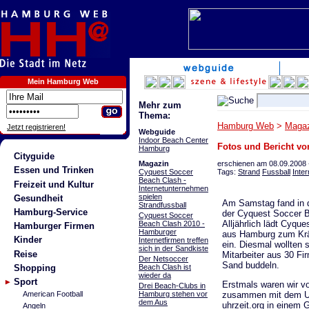
Mein Hamburg Web
Mehr zum
Thema:
Hamburg Web
>
Magaz
Jetzt registrieren!
Webguide
Indoor Beach Center
Fotos und Bericht vo
Hamburg
Cityguide
erschienen am 08.09.2008
Magazin
Essen und Trinken
Tags:
Strand
Fussball
Inter
Cyquest Soccer
Beach Clash -
Freizeit und Kultur
Internetunternehmen
spielen
Gesundheit
Am Samstag fand in d
Strandfussball
Hamburg-Service
der Cyquest Soccer B
Cyquest Soccer
Alljährlich lädt Cyqu
Beach Clash 2010 -
Hamburger Firmen
Hamburger
aus Hamburg zum Kr
Kinder
Internetfirmen treffen
ein. Diesmal wollten 
sich in der Sandkiste
Reise
Mitarbeiter aus 30 Fi
Der Netsoccer
Sand buddeln.
Shopping
Beach Clash ist
wieder da
Sport
Erstmals waren wir 
Drei Beach-Clubs in
Hamburg stehen vor
zusammen mit dem U
American Football
dem Aus
uhrzeit.org in einem
Angeln