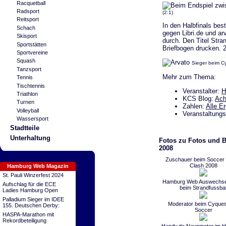
Racquetball
Radsport
(2:1)
Reitsport
In den Halbfinals bes
Schach
gegen Libri.de und ar
Skisport
durch. Den Titel Stra
Sportstätten
Briefbogen drucken. 2
Sportvereine
Squash
Sieger beim C
Tanzsport
Mehr zum Thema:
Tennis
Tischtennis
Veranstalter:
H
Triathlon
KCS Blog:
Ach
Turnen
Zahlen:
Alle E
Volleyball
Veranstaltungs
Wassersport
Stadtteile
Unterhaltung
Fotos zu Fotos und B
2008
Zuschauer beim Soccer
Clash 2008
Hamburg Web Magazin
St. Pauli Winzerfest 2024
Hamburg Web Auswechsel
Aufschlag für die ECE
beim Strandfussbal
Ladies Hamburg Open
Palladium Sieger im IDEE
Moderator beim Cyques
155. Deutschen Derby:
Soccer
HASPA-Marathon mit
Rekordbeteiligung