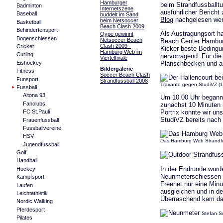
Hamburger
beim Strandfussballtu
Badminton
Internetszene
ausführlicher Berich
Baseball
buddelt im Sand
Blog
nachgelesen wer
beim Netsoccer
Basketball
Beach Clash 2009
Behindertensport
Als Austragungsort ha
Qype gewinnt
Bogenschiessen
Netsoccer Beach
Beach Center Hamburg
Clash 2009 -
Cricket
Kicker beste Bedingu
Hamburg Web im
Curling
hervorragend. Für di
Viertelfinale
Eishockey
Planschbecken und a
Bildergalerie
Fitness
Soccer Beach Clash
Funsport
Strandfussball 2008
Travanto gegen StudiVZ (1
Fussball
Altona 93
Um 10.00 Uhr beganne
Fanclubs
zunächst 10 Minuten 
Portrix konnte wir un
FC St.Pauli
StudiVZ bereits nach 
Frauenfussball
Fussballvereine
HSV
Das Hamburg Web Strandf
Jugendfussball
Golf
Handball
In der Endrunde wurde
Hockey
Neunmeterschiessen 
Kampfsport
Freenet nur eine Min
Laufen
ausgleichen und in de
Leichtathletik
Überraschend kam das
Nordic Walking
Pferdesport
Stefan S
Pilates