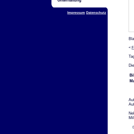
Unterhaltung
Impressum
Datenschutz
Bl
<
F
Ta
Die
Bi
Ma
Au
Au
Ne
Mil
D