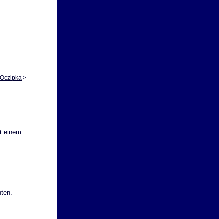
 Oczipka
>
t einem
m
hten.