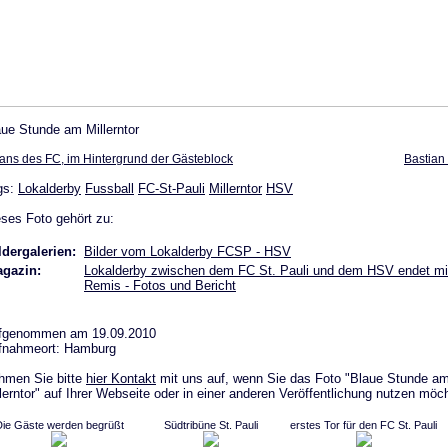
aue Stunde am Millerntor
ans des FC, im Hintergrund der Gästeblock
Bastian
gs:
Lokalderby
Fussball
FC-St-Pauli
Millerntor
HSV
ses Foto gehört zu:
ldergalerien:
Bilder vom Lokalderby FCSP - HSV
gazin:
Lokalderby zwischen dem FC St. Pauli und dem HSV endet mi
Remis - Fotos und Bericht
fgenommen am 19.09.2010
fnahmeort: Hamburg
hmen Sie bitte
hier Kontakt
mit uns auf, wenn Sie das Foto "Blaue Stunde a
lerntor" auf Ihrer Webseite oder in einer anderen Veröffentlichung nutzen möc
ie Gäste werden begrüßt
Südtribüne St. Pauli
erstes Tor für den FC St. Pauli