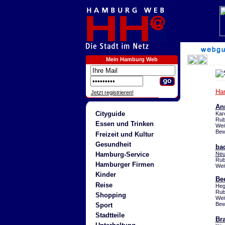
Mein Hamburg Web
Ha
Jetzt registrieren!
An
Cityguide
Kar
Rub
Essen und Trinken
Wei
Bew
Freizeit und Kultur
Gesundheit
ba
Hamburg-Service
Neu
Rub
Hamburger Firmen
Wei
Kinder
Be
Reise
Heg
Rub
Shopping
Wei
Bew
Sport
Stadtteile
Br