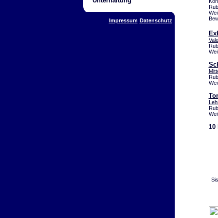
Unterhaltung
Kön
Rub
Wei
Bew
Impressum
Datenschutz
Ex
Val
Rub
Wei
Sc
Mit
Rub
Wei
To
Le
Rub
Wei
10
Si