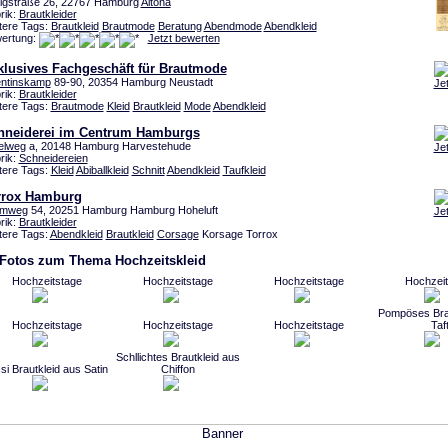
igstraße 26, 22767 Hamburg
Altona
rik:
Brautkleider
tere Tags:
Brautkleid
Brautmode
Beratung
Abendmode
Abendkleid
ertung:
Jetzt bewerten
klusives Fachgeschäft für Brautmode
entinskamp
89-90, 20354 Hamburg Neustadt
Je
rik:
Brautkleider
tere Tags:
Brautmode
Kleid
Brautkleid
Mode
Abendkleid
hneiderei im Centrum Hamburgs
telweg
a, 20148 Hamburg Harvestehude
Je
rik:
Schneidereien
tere Tags:
Kleid
Abiballkleid
Schnitt
Abendkleid
Taufkleid
rrox Hamburg
hmweg
54, 20251 Hamburg Hamburg Hoheluft
Je
rik:
Brautkleider
tere Tags:
Abendkleid
Brautkleid
Corsage
Korsage Torrox
 Fotos zum Thema Hochzeitskleid
Hochzeitstage
Hochzeitstage
Hochzeitstage
Hochzeit
Pompöses Brau
Hochzeitstage
Hochzeitstage
Hochzeitstage
Taf
Schllichtes Brautkleid aus
ssi Brautkleid aus Satin
Chiffon