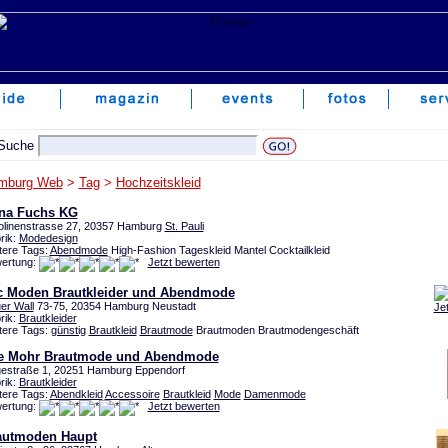
mburg Web
>
Tag
>
Hochzeitskleid
na Fuchs KG
olinenstrasse 27, 20357 Hamburg
St. Pauli
rik:
Modedesign
tere Tags:
Abendmode
High-Fashion Tageskleid Mantel Cocktailkleid
ertung:
Jetzt bewerten
c Moden Brautkleider und Abendmode
er Wall
73-75, 20354 Hamburg Neustadt
Je
rik:
Brautkleider
tere Tags:
günstig
Brautkleid
Brautmode
Brautmoden Brautmodengeschäft
e Mohr Brautmode und Abendmode
estraße 1, 20251 Hamburg Eppendorf
rik:
Brautkleider
tere Tags:
Abendkleid
Accessoire
Brautkleid
Mode
Damenmode
ertung:
Jetzt bewerten
autmoden Haupt