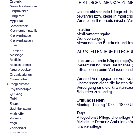
Esoterik
LEISTUNGEN, MENSCH ZU M
Gewichtsabnahme
Heilpraktiker
Unsere aktiverende Pflege ist da
bewahren bzw. diese in möglichs
Hörgeräte
Wir stellen Ihre medizinische Ve
Hypnose
Körperarbeit
Injektion
Krankengymnastik
Medikamentengabe
Krankenhäuser
Wundversorgung
Krankenkassen
Mesungen von Blutdruck und Ins
Lasik
Logopädie
WIR STELLEN IHRE PFLEGER
Massage
Medizin
eine umfassende Körperpflege(W
Weiterführung Ihres Haushaltes 
Medizintechnik
Hilfestellung beim Verlassen u
Naturprodukte
Organisationen
Wir sind Vertragspartner von Kr
Osteopathie
Übernehmen diese die kosten der
Pflegedienste
Versorgung sind die Krankenkass
Physiotherapie
Behörden zuständig).
Qi-Gong
Reiki
Öffnungszeiten
Shiatsu
Montag - Freitag 10:00 - 18:00 U
Suchtberatung
Tags
Vitalstoffe
Pflegedienst
Pflege
altenpflege
Vitamine
Alzheimer Demenz Ambulante Amb
Yoga
Krankenpfleger
Zahnersatz
Zahntechnik