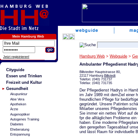
Mein Hamburg Web
Hamburg Web
>
Webguide
>
Ge
Jetzt registrieren!
Ambulanter Pflegedienst Hadr
Cityguide
Billstedter Hauptstrasse 80,
22117 Hamburg
Billstedt
Essen und Trinken
Telefon: (040) 731737
Freizeit und Kultur
Telefax: (040) 731735
Gesundheit
Der Pflegedienst Hadrys in Ham
Akupunktur
im Jahr 1989 mit demZiel einer
freundlichen Pflege für bedürftig
Aloe Vera
gegründet. Unsere Patinten schä
Apotheken
Mitarber unseres Pflegedienstes 
Ärzte
Sie immer ein nettes Wort auf d
Augenoptiker
fpr die alltäglichen Probleme ei
Autogenes Training
haben. Eine moderne Pflegeplan
Diabetes
den geregelten Tagesablauf unse
Eheberatung
und lässt Raum für individuelle 
Entspannung