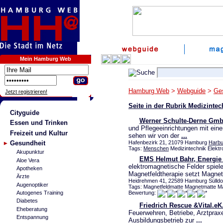
Mein Hamburg Web
Hamburg Web
>
Webguide
>
Ge
Jetzt registrieren!
Seite in der Rubrik Medizinte
Cityguide
Werner Schulte-Derne Gm
Essen und Trinken
und Pflegeeinrichtungen mit ein
Freizeit und Kultur
sehen wir von der
...
Gesundheit
Hafenbezirk 21, 21079 Hamburg
Harbu
Tags:
Menschen
Medizintechnik Elektr
Akupunktur
EMS Helmut Bahr, Energie
Aloe Vera
elektromagnetische Felder spiel
Apotheken
Magnetfeldtherapie setzt Magnet
Ärzte
Heidrehmen 41, 22589 Hamburg Sülldo
Augenoptiker
Tags: Magnetfeldmatte Magnetmatte Ma
Bewertung:
Autogenes Training
Diabetes
Friedrich Rescue &Vital.eK
Eheberatung
Feuerwehren, Betriebe, Arztpraxe
Entspannung
Ausbildungsbetrieb zur
...