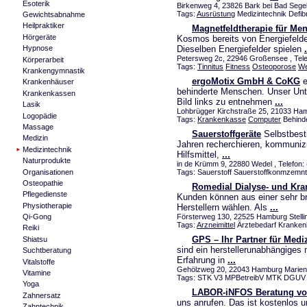
Esoterik
Birkenweg 4, 23826 Bark bei Bad Sege
Tags:
Ausrüstung
Medizintechnik Defibr
Gewichtsabnahme
Heilpraktiker
Magnetfeldtherapie für Me
Hörgeräte
Kosmos bereits von Energiefelder
Dieselben Energiefelder spielen
.
Hypnose
Petersweg 2c, 22946 Großensee , Tele
Körperarbeit
Tags:
Tinnitus
Fitness
Osteoporose
We
Krankengymnastik
ergoMotix GmbH & CoKG
e
Krankenhäuser
behinderte Menschen. Unser Unt
Krankenkassen
Bild links zu entnehmen
...
Lasik
Lohbrügger Kirchstraße 25, 21033 Ham
Logopädie
Tags:
Krankenkasse
Computer
Behinde
Massage
Sauerstoffgeräte
Selbstbest
Medizin
Jahren recherchieren, kommunizi
Medizintechnik
Hilfsmittel,
...
Naturprodukte
in de Krümm 9, 22880 Wedel , Telefon:
Organisationen
Tags: Sauerstoff Sauerstoffkonmzemntr
Osteopathie
Romedial Dialyse- und Kr
Pflegedienste
Kunden können aus einer sehr br
Physiotherapie
Herstellern wählen. Als
...
Försterweg 130, 22525 Hamburg Stellin
Qi-Gong
Tags:
Arzneimittel
Ärztebedarf Krankenh
Reiki
GPS – Ihr Partner für Medi
Shiatsu
sind ein herstellerunabhängiges 
Suchtberatung
Erfahrung in
...
Vitalstoffe
Gehölzweg 20, 22043 Hamburg Marienth
Vitamine
Tags: STK V3 MPBetreibV MTK DGUV
Yoga
LABOR-iNFOS Beratung vor
Zahnersatz
uns anrufen. Das ist kostenlos u
Zahntechnik