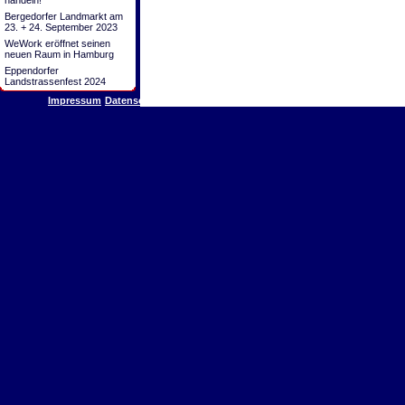
handeln!
Bergedorfer Landmarkt am
23. + 24. September 2023
WeWork eröffnet seinen
neuen Raum in Hamburg
Eppendorfer
Landstrassenfest 2024
Impressum
Datenschutz