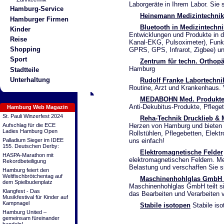
Laborgeräte in Ihrem Labor. Sie s
Hamburg-Service
Heinemann Medizintechni
Hamburger Firmen
Bluetooth in Medizintechni
Kinder
Entwicklungen und Produkte in de
Reise
Kanal-EKG, Pulsoximeter), Funk
Shopping
GPRS, GPS, Infrarot, Zigbee) un
Sport
Zentrum für techn. Orthop
Hamburg
Stadtteile
Unterhaltung
Rudolf Franke Labortechni
Routine, Arzt und Krankenhaus. 
MEDABOHN Med. Produkte
Anti-Dekubitus-Produkte, Pflegete
Hamburg Web Magazin
St. Pauli Winzerfest 2024
Reha-Technik Drucklieb &
Aufschlag für die ECE
Herzen von Hamburg und bieten u
Ladies Hamburg Open
Rollstühlen, Pflegebetten, Elekt
Palladium Sieger im IDEE
uns einfach!
155. Deutschen Derby:
Elektromagnetische Felder
HASPA-Marathon mit
elektromagnetischen Feldern. M
Rekordbeteiligung
Belastung und verschaffen Sie si
Hamburg feiert den
Weltfischbrötchentag auf
Maschinenhohlglas GmbH
dem Spielbudenplatz
Maschinenhohlglas GmbH teilt si
Klangfest - Das
das Bearbeiten und Verarbeiten 
Musikfestival für Kinder auf
Kampnagel
Stabile isotopen
Stabile iso
Hamburg United –
gemeinsam füreinander