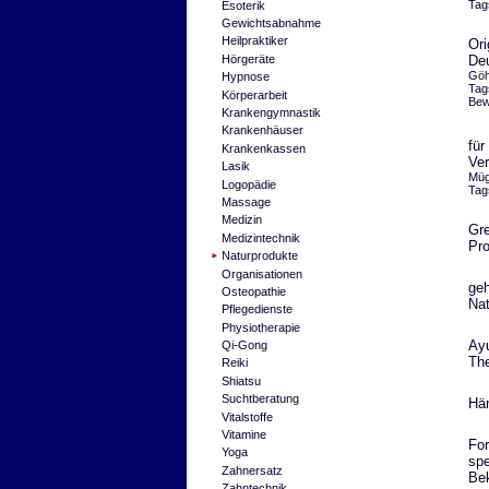
Tag
Esoterik
Gewichtsabnahme
Heilpraktiker
Ori
Hörgeräte
Deu
Göh
Hypnose
Tag
Körperarbeit
Bew
Krankengymnastik
Krankenhäuser
für
Krankenkassen
Ver
Lasik
Müg
Logopädie
Tag
Massage
Medizin
Gre
Medizintechnik
Pro
Naturprodukte
Organisationen
geh
Osteopathie
Nat
Pflegedienste
Physiotherapie
Ayu
Qi-Gong
The
Reiki
Shiatsu
Suchtberatung
Hän
Vitalstoffe
Vitamine
For
Yoga
spe
Zahnersatz
Bek
Zahntechnik