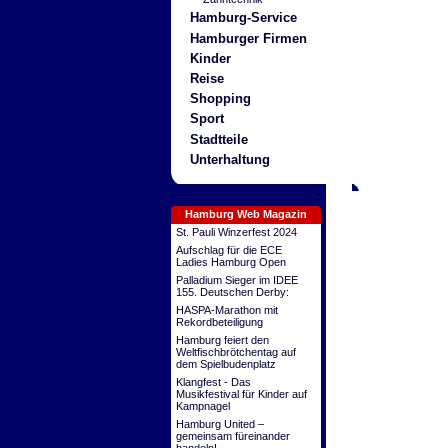
Hamburg-Service
Hamburger Firmen
Kinder
Reise
Shopping
Sport
Stadtteile
Unterhaltung
Hamburg Web Magazin
St. Pauli Winzerfest 2024
Aufschlag für die ECE
Ladies Hamburg Open
Palladium Sieger im IDEE
155. Deutschen Derby:
HASPA-Marathon mit
Rekordbeteiligung
Hamburg feiert den
Weltfischbrötchentag auf
dem Spielbudenplatz
Klangfest - Das
Musikfestival für Kinder auf
Kampnagel
Hamburg United –
gemeinsam füreinander