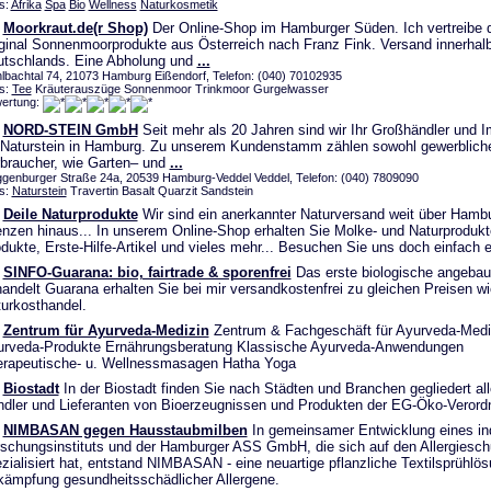
s:
Afrika
Spa
Bio
Wellness
Naturkosmetik
Moorkraut.de(r Shop)
Der Online-Shop im Hamburger Süden. Ich vertreibe 
ginal Sonnenmoorprodukte aus Österreich nach Franz Fink. Versand innerhal
tschlands. Eine Abholung und
...
lbachtal 74, 21073 Hamburg Eißendorf, Telefon: (040) 70102935
s:
Tee
Kräuterauszüge Sonnenmoor Trinkmoor Gurgelwasser
ertung:
NORD-STEIN GmbH
Seit mehr als 20 Jahren sind wir Ihr Großhändler und I
 Naturstein in Hamburg. Zu unserem Kundenstamm zählen sowohl gewerblich
braucher, wie Garten– und
...
genburger Straße 24a, 20539 Hamburg-Veddel Veddel, Telefon: (040) 7809090
s:
Naturstein
Travertin Basalt Quarzit Sandstein
Deile Naturprodukte
Wir sind ein anerkannter Naturversand weit über Hamb
nzen hinaus... In unserem Online-Shop erhalten Sie Molke- und Naturprodukt
dukte, Erste-Hilfe-Artikel und vieles mehr... Besuchen Sie uns doch einfach 
SINFO-Guarana: bio, fairtrade & sporenfrei
Das erste biologische angebaut
andelt Guarana erhalten Sie bei mir versandkostenfrei zu gleichen Preisen wi
urkosthandel.
Zentrum für Ayurveda-Medizin
Zentrum & Fachgeschäft für Ayurveda-Medi
rveda-Produkte Ernährungsberatung Klassische Ayurveda-Anwendungen
rapeutische- u. Wellnessmasagen Hatha Yoga
Biostadt
In der Biostadt finden Sie nach Städten und Branchen gegliedert al
dler und Lieferanten von Bioerzeugnissen und Produkten der EG-Öko-Verord
NIMBASAN gegen Hausstaubmilben
In gemeinsamer Entwicklung eines in
schungsinstituts und der Hamburger ASS GmbH, die sich auf den Allergiesch
zialisiert hat, entstand NIMBASAN - eine neuartige pflanzliche Textilsprühlös
ämpfung gesundheitsschädlicher Allergene.