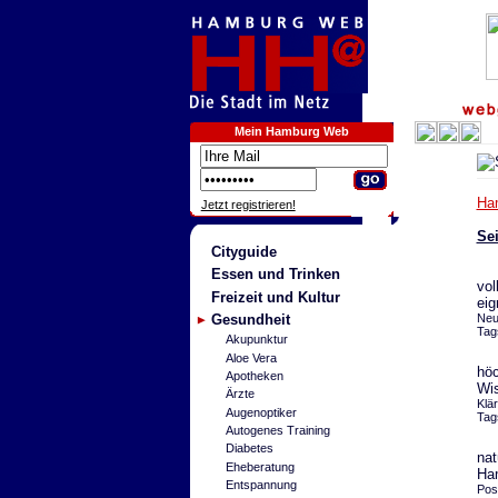
Mein Hamburg Web
Ha
Jetzt registrieren!
Sei
Cityguide
Essen und Trinken
vol
Freizeit und Kultur
ei
Gesundheit
Neu
Tag
Akupunktur
Aloe Vera
höc
Apotheken
Wis
Ärzte
Klä
Augenoptiker
Tag
Autogenes Training
Diabetes
nat
Eheberatung
Ha
Entspannung
Pos