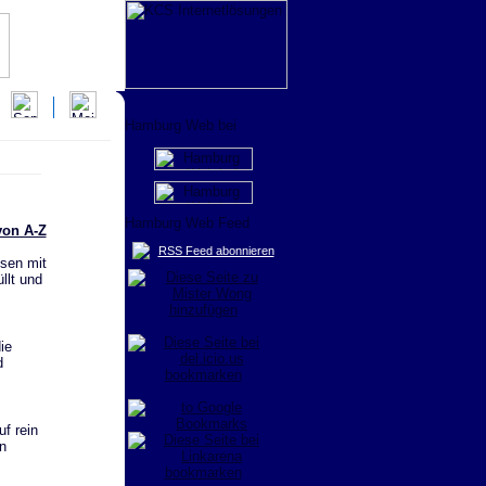
von A-Z
RSS Feed abonnieren
sen mit
llt und
ie
d
f rein
n