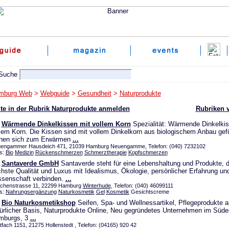
mburg Web
>
Webguide
>
Gesundheit
>
Naturprodukte
te in der Rubrik Naturprodukte anmelden
Rubriken 
Wärmende Dinkelkissen mit vollem Korn
Spezialität: Wärmende Dinkelkis
lem Korn. Die Kissen sind mit vollem Dinkelkorn aus biologischem Anbau gefü
gnen sich zum Erwärmen
...
engammer Hausdeich 471, 21039 Hamburg Neuengamme, Telefon: (040) 7232102
s:
Bio
Medizin
Rückenschmerzen
Schmerztherapie
Kopfschmerzen
Santaverde GmbH
Santaverde steht für eine Lebenshaltung und Produkte, d
hste Qualität und Luxus mit Idealismus, Ökologie, persönlicher Erfahrung un
senschaft verbinden.
...
rchenstrasse 11, 22299 Hamburg
Winterhude
, Telefon: (040) 46099111
s:
Nahrungsergänzung
Naturkosmetik
Gel
Kosmetik
Gesichtscreme
Bio Naturkosmetikshop
Seifen, Spa- und Wellnessartikel, Pflegeprodukte au
ürlicher Basis, Naturprodukte Online, Neu gegründetes Unternehmen im Süde
mburgs, 3
...
tfach 1151, 21275 Hollenstedt , Telefon: (04165) 920 42