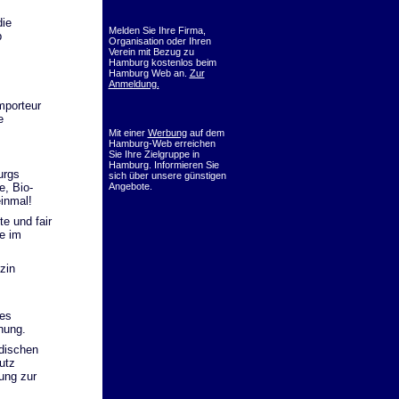
die
Melden Sie Ihre Firma,
b
Organisation oder Ihren
Verein mit Bezug zu
Hamburg kostenlos beim
Hamburg Web an.
Zur
Anmeldung.
mporteur
e
Mit einer
Werbung
auf dem
Hamburg-Web erreichen
Sie Ihre Zielgruppe in
Hamburg. Informieren Sie
urgs
sich über unsere günstigen
e, Bio-
Angebote.
einmal!
e und fair
e im
zin
les
nung.
dischen
utz
ung zur