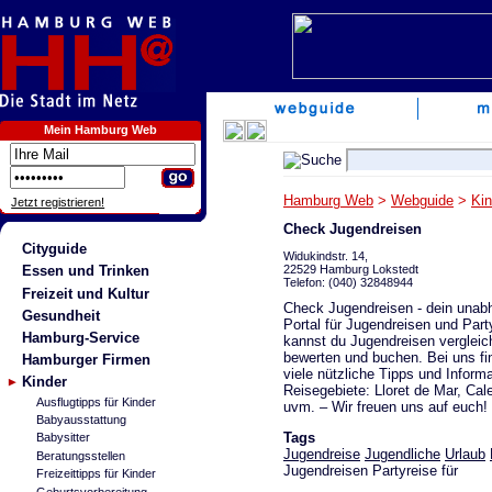
Mein Hamburg Web
Hamburg Web
>
Webguide
>
Kin
Jetzt registrieren!
Check Jugendreisen
Cityguide
Widukindstr. 14,
22529 Hamburg Lokstedt
Essen und Trinken
Telefon: (040) 32848944
Freizeit und Kultur
Check Jugendreisen - dein unab
Gesundheit
Portal für Jugendreisen und Part
Hamburg-Service
kannst du Jugendreisen vergleic
bewerten und buchen. Bei uns fi
Hamburger Firmen
viele nützliche Tipps und Inform
Kinder
Reisegebiete: Lloret de Mar, Cal
Ausflugtipps für Kinder
uvm. – Wir freuen uns auf euch!
Babyausstattung
Tags
Babysitter
Jugendreise
Jugendliche
Urlaub
Beratungsstellen
Jugendreisen Partyreise für
Freizeittipps für Kinder
Geburtsvorbereitung