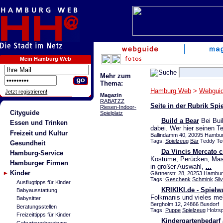
Mein Hamburg Web
Mehr zum
Thema:
Hamburg Web
>
Webgui
Jetzt registrieren!
Magazin
RABATZZ
Seite in der Rubrik Sp
Riesen-Indoor-
Cityguide
Spielplatz
Build a Bear
Bei Buil
Essen und Trinken
dabei. Wer hier seinen T
Freizeit und Kultur
Ballindamm 40, 20095 Hamburg
Tags:
Spielzeug
Bär
Teddy Te
Gesundheit
Da Vincis Mercato c
Hamburg-Service
Kostüme, Perücken, Mas
Hamburger Firmen
in großer Auswahl,
...
Kinder
Gärtnerstr. 28, 20253 Hambur
Tags:
Geschenk
Schmink
Sil
Ausflugtipps für Kinder
KRIKIKI.de - Spielw
Babyausstattung
Folkmanis und vieles meh
Babysitter
Bergholm 12, 24866 Busdorf
Beratungsstellen
Tags:
Puppe
Spielzeug
Holzsp
Freizeittipps für Kinder
Kindergartenbedarf
Geburtsvorbereitung