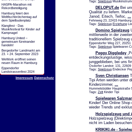
Tags:
Spielzeug
Musikinstrum
HASPA-Marathon mit
DELOPUT.de
Bei uns
Rekordbeteiligung
Qualität zu liefern. Mar
Hamburg feiert den
Janod, Eitech, Teifoc,
...
Weltfischbrötchentag auf
dem Spielbudenplatz
Fehnweg 23, 22415 Hamburg ,
Tags:
Spielzeug
Erziehung
Ler
Klangfest - Das
Musikfestival für Kinder auf
Domino Spielzeug
U
Kampnagel
mittlerweile in der zweit
Hamburg United –
traditionellem Spielzeug
gemeinsam füreinander
Eppendorfer Weg 227, 20251 
handeln!
Tags:
Spielzeug
Spielwaren C
Bergedorfer Landmarkt am
Peggy Diggledey
„Pe
23. + 24. September 2023
entdeckungslustige, wiss
WeWork eröffnet seinen
junggeblieben, bei uns f
neuen Raum in Hamburg
Osdorfer Landstr. 131, 22609
Eppendorfer
Tags:
Spielzeug
Endecker Peg
Landstrassenfest 2024
Sven Christiansen
T
Impressum
Datenschutz
Tipi Arten werden unter 
Kinderzimmer,
...
Hummelsbüttler Hauptstraße 
Tags:
Zelt
Kinder Tipi
Spielwaren Salzma
Kinder! Der Online Shop
wieder Trends und exklusi
Holzspielzeug und
Holzspielzeug (Direktimp
nicht im Laden besuchen 
KRIKIKI.de - Spiel