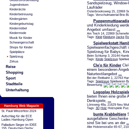
Sandspielzeug, Window-Co
Jugendreisen
Laufräder
Kinderärzte
Osterbrooksweg 15, 22869 Sch
Kinderbetreuung
Tags: Vorschulmaterial Brio B
Kindergärten
Puppenmuttiparadie
Kindergeburtstag
und Kinderkleidung werde
Kindermöbel
Angebot umfasst
...
Kindermode
Am Teich 14, 22869 Schenefe
Tags:
Kleid
Kleidung
Jacke
Ro
Musik für Kinder
Schwangerschaft
Spielwerkstatt Hamb
Spielwarenfachgeschäft 
Shops für Kinder
Spielzeug für Babys, Ki
Spielplätze
Beim Schlump 3, 20144 Hambu
Spielzeug
Tags:
Kinde
Spielzeug
Spielwe
Zirkus
Cle'o für Kinder
Cle'
Reise
einem besonderen Angebo
Shopping
Naturtextilangebot
...
Bei der Reitbahn 1, 22763 Ha
Sport
Tags:
Spielzeug
Spielwaren Ba
Stadtteile
Bewertung:
Unterhaltung
Logoplay Holzspiele
bieten Ihnen eine große
Denkspiele,
...
Lönsweg 48a, 21629 Neu Wulm
Hamburg Web Magazin
Tags:
3D
Holz
Holzspiele Puz
St. Pauli Winzerfest 2024
bunte Krabbeltiere
S
Aufschlag für die ECE
ausgefallene Geschenke 
Ladies Hamburg Open
sind Sie bei uns an der
..
Palladium Sieger im IDEE
Alte Holstenstraße 65-67, 2
155. Deutschen Derby: