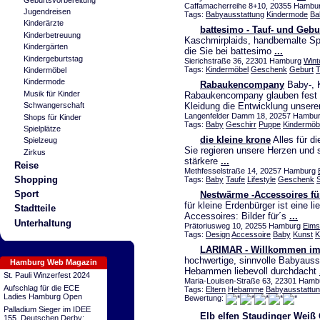
Caffamacherreihe 8+10, 20355 Hamburg
Jugendreisen
Tags:
Babyausstattung
Kindermode
Ba
Kinderärzte
battesimo - Tauf- und Geb
Kinderbetreuung
Kaschmirplaids, handbemalte Spie
Kindergärten
die Sie bei battesimo
...
Kindergeburtstag
Sierichstraße 36, 22301 Hamburg
Wint
Tags:
Kindermöbel
Geschenk
Geburt
T
Kindermöbel
Kindermode
Rabaukencompany
Baby-, 
Musik für Kinder
Rabaukencompany glauben fest d
Kleidung die Entwicklung unsere
Schwangerschaft
Langenfelder Damm 18, 20257 Hamburg
Shops für Kinder
Tags:
Baby
Geschirr
Puppe
Kindermöb
Spielplätze
die kleine krone
Alles für d
Spielzeug
Sie regieren unsere Herzen und s
Zirkus
stärkere
...
Reise
Methfesselstraße 14, 20257 Hamburg
Shopping
Tags:
Baby
Taufe
Lifestyle
Geschenk
Sport
Nestwärme -Accessoires fü
für kleine Erdenbürger ist eine 
Stadtteile
Accessoires: Bilder für´s
...
Unterhaltung
Prätoriusweg 10, 20255 Hamburg
Eims
Tags:
Design
Accessoire
Baby
Kunst
K
LARIMAR - Willkommen im
hochwertige, sinnvolle Babyauss
Hamburg Web Magazin
Hebammen liebevoll durchdacht
St. Pauli Winzerfest 2024
Maria-Louisen-Straße 63, 22301 Ham
Aufschlag für die ECE
Tags:
Eltern
Hebamme
Babyausstattu
Ladies Hamburg Open
Bewertung:
Palladium Sieger im IDEE
Elb elfen Staudinger Weiß
155. Deutschen Derby: