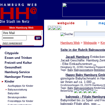
Mein Hamburg Web
Hamburg Web
>
Webguide
>
Kin
Jetzt registrieren!
Seite in der Rubrik Babyausst
Cityguide
Jacadi Hamburg
Entdecken S
Essen und Trinken
Jacadi Geschäfte: Hamburg Zent
Freizeit und Kultur
- Elbe Einkaufszentrum
...
Gesundheit
Heegbarg 31, 22391 Hamburg Poppenbüt
Tags:
Baby
Babyausstattung
Bekleidu
Hamburg-Service
Happy Baby Hamburg Gm
Hamburger Firmen
günstigste Babyfachmarkt in Ha
Kinder
wir Ihnen auf ca. 1.000
...
Großmoorbogen 15, 21079 Hamburg
H
Ausflugtipps für Kinder
Tags:
Baby
Babyausstattung
Kinderwa
Babyausstattung
Bewertung:
Babysitter
babywalz - Filiale Hambur
Beratungsstellen
Babymöbel bis zu Spiel- und Frei
Freizeittipps für Kinder
babywalz-Filiale alles, was
...
Geburtsvorbereitung