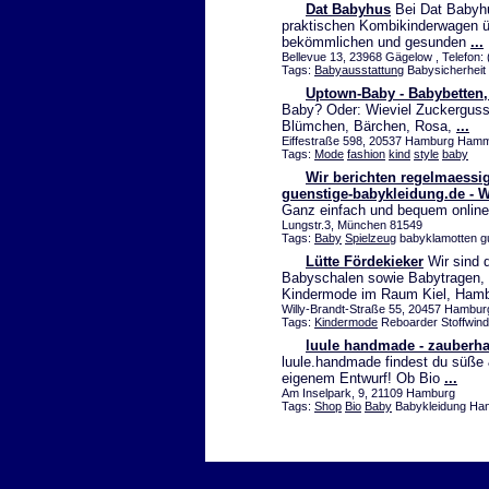
Dat Babyhus
Bei Dat Babyhu
praktischen Kombikinderwagen üb
bekömmlichen und gesunden
...
Bellevue 13, 23968 Gägelow , Telefon:
Tags:
Babyausstattung
Babysicherhei
Uptown-Baby - Babybetten
Baby? Oder: Wieviel Zuckerguss b
Blümchen, Bärchen, Rosa,
...
Eiffestraße 598, 20537 Hamburg Hamm,
Tags:
Mode
fashion
kind
style
baby
Wir berichten regelmaessi
guenstige-babykleidung.de - We
Ganz einfach und bequem onlin
Lungstr.3, München 81549
Tags:
Baby
Spielzeug
babyklamotten gu
Lütte Fördekieker
Wir sind d
Babyschalen sowie Babytragen, 
Kindermode im Raum Kiel, Ham
Willy-Brandt-Straße 55, 20457 Hamburg
Tags:
Kindermode
Reboarder Stoffwind
luule handmade - zauberhaf
luule.handmade findest du süße 
eigenem Entwurf! Ob Bio
...
Am Inselpark, 9, 21109 Hamburg
Tags:
Shop
Bio
Baby
Babykleidung Ha