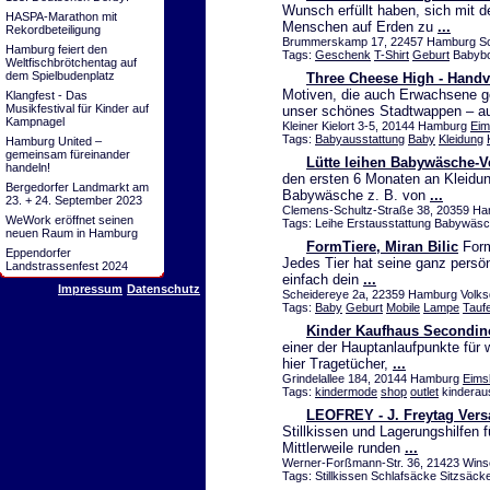
Wunsch erfüllt haben, sich mit
HASPA-Marathon mit
Menschen auf Erden zu
...
Rekordbeteiligung
Brummerskamp 17, 22457 Hamburg Sch
Hamburg feiert den
Tags:
Geschenk
T-Shirt
Geburt
Babyb
Weltfischbrötchentag auf
dem Spielbudenplatz
Three Cheese High - Hand
Motiven, die auch Erwachsene g
Klangfest - Das
Musikfestival für Kinder auf
unser schönes Stadtwappen – 
Kampnagel
Kleiner Kielort 3-5, 20144 Hamburg
Eim
Tags:
Babyausstattung
Baby
Kleidung
Hamburg United –
gemeinsam füreinander
Lütte leihen Babywäsche-V
handeln!
den ersten 6 Monaten an Kleidun
Bergedorfer Landmarkt am
Babywäsche z. B. von
...
23. + 24. September 2023
Clemens-Schultz-Straße 38, 20359 H
WeWork eröffnet seinen
Tags: Leihe Erstausstattung Babywäs
neuen Raum in Hamburg
FormTiere, Miran Bilic
Form
Eppendorfer
Jedes Tier hat seine ganz persö
Landstrassenfest 2024
einfach dein
...
Impressum
Datenschutz
Scheidereye 2a, 22359 Hamburg Volksd
Tags:
Baby
Geburt
Mobile
Lampe
Tauf
Kinder Kaufhaus Secondin
einer der Hauptanlaufpunkte für 
hier Tragetücher,
...
Grindelallee 184, 20144 Hamburg
Eimsb
Tags:
kindermode
shop
outlet
kinderau
LEOFREY - J. Freytag Ver
Stillkissen und Lagerungshilf
Mittlerweile runden
...
Werner-Forßmann-Str. 36, 21423 Winse
Tags: Stillkissen Schlafsäcke Sitzsäc