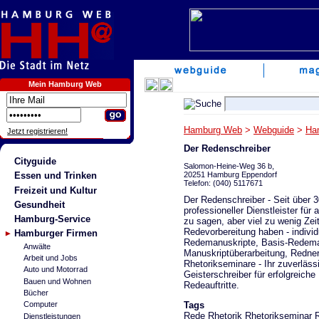
Mein Hamburg Web
Hamburg Web
>
Webguide
>
Ha
Jetzt registrieren!
Der Redenschreiber
Cityguide
Salomon-Heine-Weg 36 b,
20251 Hamburg Eppendorf
Essen und Trinken
Telefon: (040) 5117671
Freizeit und Kultur
Der Redenschreiber - Seit über 
Gesundheit
professioneller Dienstleister für al
Hamburg-Service
zu sagen, aber viel zu wenig Zeit
Redevorbereitung haben - individ
Hamburger Firmen
Redemanuskripte, Basis-Redema
Anwälte
Manuskriptüberarbeitung, Redne
Arbeit und Jobs
Rhetorikseminare - Ihr zuverläss
Auto und Motorrad
Geisterschreiber für erfolgreiche
Bauen und Wohnen
Redeauftritte.
Bücher
Tags
Computer
Rede
Rhetorik
Rhetorikseminar R
Dienstleistungen