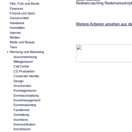
Rednercoaching Redemanuskrip
Film, Foto und Musik
Finanzen
Freizeit und Sport
Genussmittel
Handwerk
Weitere Anbieter ansehen aus de
Immobilien
Internet
Medien
Mode und Beauty
Tiere
Werbung und Marketing
Aussenwerbung
Bildagenturen
Call Center
CD Produktion
Corporate Identity
Design
Druckereien
Eventagenturen
Eventausstattung
Eventmanagement
Eventmarketing
Faxdienste
Gestaltung
Incentives
Kommunikation
Korrektoren