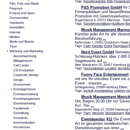
Tags:
Künstleragentur
Köln
Firmeneven
Film, Foto und Musik
P&S Promotion GmbH
Ihr 
Finanzen
Firmenjubiläum und Neueröffnun
Freizeit und Sport
Promotion mit Gewinnspielversi
Genussmittel
Rugenranzel 4, 25373 Ellerhoop , Tele
Handwerk
Tags:
Künstlervermittlung
Hüpfburg
Bet
Immobilien
Musik Management Marino 
Internet
Künstler jeder Art für alle Veran
Medien
Berufserfahrung
...
Mode und Beauty
Kiefernhain 7, 25451 Quickborn-Heide
Tags:
Feier
Künstler
Event
Partyband
B
Tiere
Werbung und Marketing
Nord Event GmbH
Vermietu
Aussenwerbung
Schleswig-Holstein; über 2.000 S
Segelevents auf
...
Bildagenturen
Alter Wandrahm 20, 20457 Hamburg
Ha
Call Center
Tags:
Hochzeitsfeier
Location
Vermiet
CD Produktion
Funny Face Entertainment
Corporate Identity
mit uns Ihr stilvolles Event mi
Design
Event - staunen
...
Druckereien
Schlegelsweg, 22089 hamburg Eilbek, 
Eventagenturen
Tags:
technik
eventagentur
catering
mo
Eventausstattung
Musik Management Meniche
Eventmanagement
Uhr, Beginn 20.00 Uhr mit Silve
Eventmarketing
Act: The
...
Faxdienste
Eppendorfer Weg 13, 20259 Hamburg E
Tags:
Party
Silvester
Silvesterparty
Bal
Gestaltung
Incentives
Eventagentur 412
Die Eventa
Kommunikation
Art im gesamten norddeutschen 
Korrektoren
Dienstleistungen aus einer
...