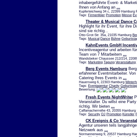
inhabergeführte Event- & Marketi
Ihnen von Anfang an
...
Kupferteichweg 34 c, 22399 Hamburg P
Tags:
Firmenfeier
Promotion
Messe
Ev
Theater & Musical Dance 
Highlight für ihr Event, für ihre 
sind sie richtig...
Otto-Grot-Str. 35a, 21035 Hamburg
Be
Tags:
Musical
Dance
Bühne
Geburtsta
KahnEvents GmbH Incentiv
Incentiveagentur und arbeiten fü
Team von 7 Mitarbeitern
...
Wandsbeker Chaussee 212/214, 22089 
Tags:
Marketing
Tagung
Veranstaltung
Berg Events Hamburg
Berg 
erfahrener Eventmitarbeiter. Von
Catering Ihres Events in
...
Hauersweg 6, 22303 Hamburg
Winter
Tags:
Eventagentur
Charity
Geburtsta
Bewertung:
Fresh Events NightWriter
Pr
Veranstalter. Du willst eine Part
richtig. Wir bieten
...
Caffamacherreihe 43, 20355 Hamburg N
Tags:
Security
DJ
Promotion
Künstler
CK Ereignis & Co Veransta
Agentur unseren teils langjährig
Netzwerk aus
...
Normannenweg 9, 20537 Hamburg Ha