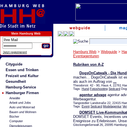
Mein Hamburg Web
Hamburg Web
>
Webguide
>
Ha
Jetzt registrieren!
Eventagenturen
Cityguide
Rubriken von A-Z
Essen und Trinken
DogsOnCatwalk - Die Hund
Freizeit und Kultur
machen… DogsOnCatwalk ist eine
Gesundheit
als auch im Auftrag von
...
Theodorstr. 42 - 90, Haus 4, 22761 Ha
Hamburg-Service
Tags:
Hund
Fotoshooting
Sedcard
Dog
Hamburger Firmen
agentur advage
agentur adv
Anwälte
Werbeagentur.
Arbeit und Jobs
Tangstedter Landstraße 22, 22415 Ha
Tags:
Event
Sedcard
Modelagentur
Ver
Auto und Motorrad
Bauen und Wohnen
DOMSET Live-Kommunikat
DOMSET Events, Incentives und
Bücher
Ereignisse zu Erlebnissen. Uns
Computer
Glockengießerwall 26, 20095 Hamburg 
Dienstleistungen