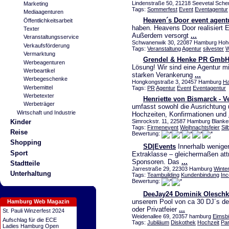
Lindenstraße 50, 21218 Seevetal Schen
Marketing
Tags:
Sommerfest
Event
Eventagentur
Mediaagenturen
Heaven´s Door event agent
Öffentlichkeitsarbeit
haben. Heavens Door realisiert E
Texter
Außerdem versorgt
...
Veranstaltungsservice
Schwanenwik 30, 22087 Hamburg Hohen
Verkaufsförderung
Tags:
Veranstaltung
Agentur
silvester
W
Vermarktung
Grendel & Henke PR Gmb
Werbeagenturen
Lösung! Wir sind eine Agentur m
Werbeartikel
starken Verankerung
...
Werbegeschenke
Hongkongstraße 3, 20457 Hamburg
Ha
Werbemittel
Tags:
PR
Agentur
Event
Eventagentur
Werbetexter
Henriette von Bismarck - 
Werbeträger
umfasst sowohl die Ausrichtung 
Wirtschaft und Industrie
Hochzeiten, Konfirmationen und
Simrockstr. 11, 22587 Hamburg Blanke
Kinder
Tags:
Firmenevent
Weihnachtsfeier
Sil
Reise
Bewertung:
Shopping
SD|Events
Innerhalb weniger
Sport
Extraklasse – gleichermaßen att
Sponsoren. Das
...
Stadtteile
Jarrestraße 29, 22303 Hamburg
Winte
Unterhaltung
Tags:
Teambuilding
Kundenbindung
Inc
Bewertung:
DeeJay24 Dominik Olesch
unserem Pool von ca 30 DJ´s den
Hamburg Web Magazin
oder Privatfeier
...
St. Pauli Winzerfest 2024
Weidenallee 69, 20357 hamburg
Eimsbü
Aufschlag für die ECE
Tags:
Jubiläum
Diskothek
Hochzeit
Pa
Ladies Hamburg Open