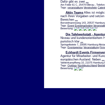
Dafür gibt es zwei
...
Am Felde 61 C, 25479 Ellerau , Telefo
Tags:
veranstaltung
Vereinsfeier
Cateri
Aktiv Teams
Alles ist mögli
nach Ihren Vorgaben und setzen s
Bereichen
...
Borstelmannsweg 143, 20537 Hamburg
Tags:
Event
Eventmarketing
Veranstal
Bewertung:
Die Tafelwerkstatt - Agentu
Niveau und kundenorientiertem 
puristisch klar
...
Springeltwiete 7, 20095 Hamburg Altsta
Tags:
Eventagentur
Veranstaltung
Firm
Eckhardt Events Firmenver
Agentur für Mitarbeiter- und Ku
europäischen Ausland. Neben
...
Vahlenkampffweg 10, 21075 Hamburg Ei
Tags:
Outdoor
Norddeutschland
Betrie
Bewertung: