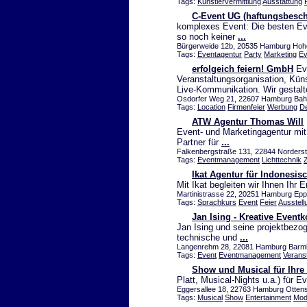
Tags:
Künstlervermittlung
Ausstattung
C-Event UG (haftungsbesch
komplexes Event: Die besten Eve
so noch keiner
...
Bürgerweide 12b, 20535 Hamburg Hohen
Tags:
Eventagentur
Party
Marketing
E
erfolgeich feiern! GmbH
Eve
Veranstaltungsorganisation, Kün
Live-Kommunikation. Wir gestal
Osdorfer Weg 21, 22607 Hamburg Bahre
Tags:
Location
Firmenfeier
Werbung
De
ATW Agentur Thomas Will
Event- und Marketingagentur mit 
Partner für
...
Falkenbergstraße 131, 22844 Norderste
Tags:
Eventmanagement
Lichttechnik
Z
Ikat Agentur für Indonesis
Mit Ikat begleiten wir Ihnen Ihr 
Martinistrasse 22, 20251 Hamburg Epp
Tags:
Sprachkurs
Event
Feier
Ausstell
Jan Ising - Kreative Event
Jan Ising und seine projektbezog
technische und
...
Langenrehm 28, 22081 Hamburg Barmb
Tags:
Event
Eventmanagement
Verans
Show und Musical für Ihre
Platt, Musical-Nights u.a.) für 
Eggersallee 18, 22763 Hamburg Ottens
Tags:
Musical
Show
Entertainment
Mod