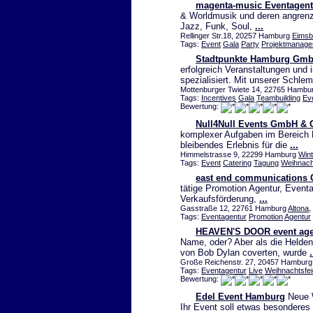
magenta-music Eventagent
& Worldmusik und deren angrenz
Jazz, Funk, Soul,
...
Rellinger Str.18, 20257 Hamburg
Eimsbü
Tags:
Event
Gala
Party
Projektmanag
Stadtpunkte Hamburg Gm
erfolgreich Veranstaltungen un
spezialisiert. Mit unserer Schle
Mottenburger Twiete 14, 22765 Hambur
Tags:
Incentives
Gala
Teambuilding
Ev
Bewertung:
Null4Null Events GmbH & 
komplexer Aufgaben im Bereich E
bleibendes Erlebnis für die
...
Himmelstrasse 9, 22299 Hamburg
Win
Tags:
Event
Catering
Tagung
Weihnach
east end communications
tätige Promotion Agentur, Event
Verkaufsförderung,
...
Gasstraße 12, 22761 Hamburg
Altona
,
Tags:
Eventagentur
Promotion
Agentur
HEAVEN'S DOOR event ag
Name, oder? Aber als die Helde
von Bob Dylan coverten, wurde
.
Große Reichenstr. 27, 20457 Hamburg A
Tags:
Eventagentur
Live
Weihnachtsfei
Bewertung:
Edel Event Hamburg
Neue W
Ihr Event soll etwas besonderes 