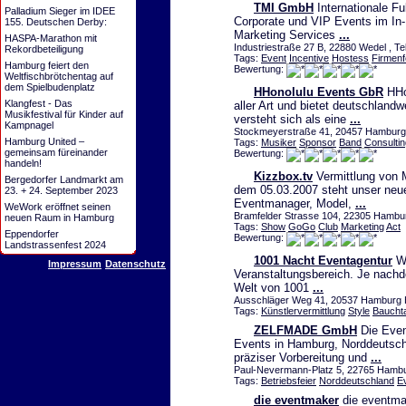
TMI GmbH
Internationale Fu
Palladium Sieger im IDEE
Corporate und VIP Events im In-
155. Deutschen Derby:
Marketing Services
...
HASPA-Marathon mit
Industriestraße 27 B, 22880 Wedel , Te
Rekordbeteiligung
Tags:
Event
Incentive
Hostess
Firmenf
Hamburg feiert den
Bewertung:
Weltfischbrötchentag auf
dem Spielbudenplatz
HHonolulu Events GbR
HHon
Klangfest - Das
aller Art und bietet deutschland
Musikfestival für Kinder auf
versteht sich als eine
...
Kampnagel
Stockmeyerstraße 41, 20457 Hambur
Hamburg United –
Tags:
Musiker
Sponsor
Band
Consultin
gemeinsam füreinander
Bewertung:
handeln!
Kizzbox.tv
Vermittlung von M
Bergedorfer Landmarkt am
dem 05.03.2007 steht unser neue
23. + 24. September 2023
Eventmanager, Model,
...
WeWork eröffnet seinen
Bramfelder Strasse 104, 22305 Hambu
neuen Raum in Hamburg
Tags:
Show
GoGo
Club
Marketing
Act
Eppendorfer
Bewertung:
Landstrassenfest 2024
1001 Nacht Eventagentur
Wi
Impressum
Datenschutz
Veranstaltungsbereich. Je nachd
Welt von 1001
...
Ausschläger Weg 41, 20537 Hamburg H
Tags:
Künstlervermittlung
Style
Baucht
ZELFMADE GmbH
Die Even
Events in Hamburg, Norddeutsch
präziser Vorbereitung und
...
Paul-Nevermann-Platz 5, 22765 Hamb
Tags:
Betriebsfeier
Norddeutschland
E
die eventmaker
die eventmak