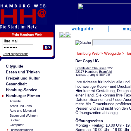
Mein Hamburg Web
Hamburg Web
>
Webguide
>
Ha
Jetzt registrieren!
Dot Copy UG
Cityguide
Bramfelder Chaussee
222,
22177 Hamburg
Bramfeld
Essen und Trinken
Telefon: (040) 88162560
Freizeit und Kultur
Ihre Adresse für individuelle und 
Gesundheit
hochwertige Kopier- und Druckar
Hamburg-Service
Hier kommt Gestaltung, Design 
einer Hand. Sie können Ihre Fax
Hamburger Firmen
Dateien Scannen und / oder Aus
Anwälte
mehr. Als Firmenkunde profitiere
Arbeit und Jobs
Preisen und sind nicht von den Of
Auto und Motorrad
Öffnungszeiten abhängig
Bauen und Wohnen
Bücher
Öffnungszeiten
Montag - Freitag: 10.00 Uhr - 19
Computer
Samstag: 10.00 Uhr - 16.00 Uhr
Dienstleistungen