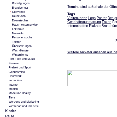
Beerdigungen
Termine sind außerhalb der Öffn
Brandschutz
Copyshop
Tags
Detekteien
Visitenkarten
Logo
Poster
Desig
Dolmetscher
Geschäftsausstattung
Faxen
Fot
Hausmeisterservice
Internetseiten Plakate Broschür
Lektorate
Notariate
Personensuche
Telefon
Übersetzungen
Wachdienste
Weitere Anbieter ansehen aus d
Winterdienst
Film, Foto und Musik
Finanzen
Freizeit und Sport
Genussmittel
Handwerk
Immobilien
Internet
Medien
Mode und Beauty
Tiere
Werbung und Marketing
Wirtschaft und Industrie
Kinder
Reise