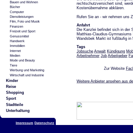
Bauen und Wohnen
rechtschutzversichert sind, werd
Bücher
Kostenübernahme abklären.
Computer
Rufen Sie an - wir nehmen uns Ze
Dienstleistungen
Film, Foto und Musik
Anfahrt
Finanzen
Die Kanzlei befindet sich in de
Freizeit und Sport
Matthias-Claudius-Gymnasiums b
Genussmittel
Wandsbek Markt ist fußläufig in 
Handwerk
Immobilien
Tags
Jobsuche
Anwalt
Kündigung
Mob
Internet
Arbeitnehmer
Job
Arbeitgeber
Fa
Medien
Mode und Beauty
Tiere
Zur Website
Fac
Werbung und Marketing
Wirtschaft und Industrie
Kinder
Weitere Anbieter ansehen aus d
Reise
Shopping
Sport
Stadtteile
Unterhaltung
Impressum
Datenschutz