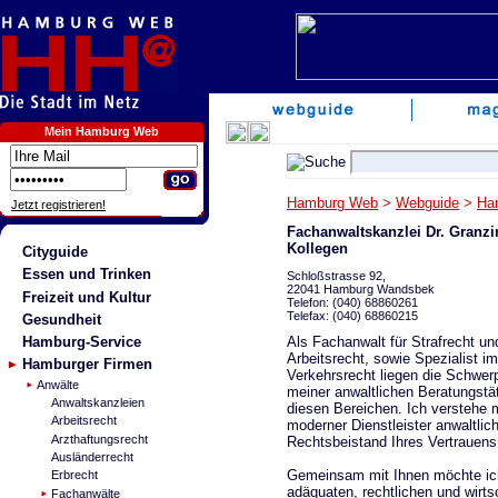
Mein Hamburg Web
Hamburg Web
>
Webguide
>
Ha
Jetzt registrieren!
Fachanwaltskanzlei Dr. Granz
Kollegen
Cityguide
Essen und Trinken
Schloßstrasse 92,
22041 Hamburg Wandsbek
Freizeit und Kultur
Telefon: (040) 68860261
Telefax: (040) 68860215
Gesundheit
Als Fachanwalt für Strafrecht un
Hamburg-Service
Arbeitsrecht, sowie Spezialist im
Hamburger Firmen
Verkehrsrecht liegen die Schwer
Anwälte
meiner anwaltlichen Beratungstät
Anwaltskanzleien
diesen Bereichen. Ich verstehe 
Arbeitsrecht
moderner Dienstleister anwaltlic
Arzthaftungsrecht
Rechtsbeistand Ihres Vertrauens
Ausländerrecht
Gemeinsam mit Ihnen möchte ic
Erbrecht
adäquaten, rechtlichen und wirts
Fachanwälte