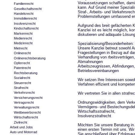
Voraussetzungen schaffen, damit 
Familienrecht
kann. Auf Grund meiner Spezialis
Gesellschaftsrecht
Straf-, Arbeits- und Verkehrsre
Handelsrecht
Problemstellungen umfassend er
Immobilienrecht
Insolvenzrecht
Aufgrund des breit gefächerten 
Kindschaftsrecht
Kanzlei ist es leicht möglich, k
Markenrecht
diskutieren und adäquate Lösung
Medienrecht
Spezialisierung/Besonderheiten:
Medizinrecht
Unsere Kanzlei betreut sowohl Ar
Mietrecht
Fragestellungen in Bezug auf das
Onlinerecht
Verhandlung von rbeitsverträge
Onlinerechtsberatung
Abmahnungen
Opferrecht
Arbeitszeugnissen, Abfindungen, 
Patentrecht
Betriebsvereinbarungen
Rechtsberatung
Sozialrecht
Wir setzen Ihre Interessen sowoh
Steuerrecht
Verfahren effizient und kompeten
Strafrecht
Verkehrsrecht
Wir vertreten Sie in allen strafr
Versicherungsrecht
Ordnungswidrigkeiten, dem Verke
Vertragsrecht
Vermögens- und Bestechungsdel
Verwaltungsrecht
Wirtschaftsstrafrecht,
Wettbewerbsrecht
Insolvenzstrafrecht
Wirtschaftsrecht
Zivilrecht
Möchten Sie unsere Beratung in
Arbeit und Jobs
einen ersten Termin mit uns. Wir
Auto und Motorrad
Sie anschließend über Erfolgsau