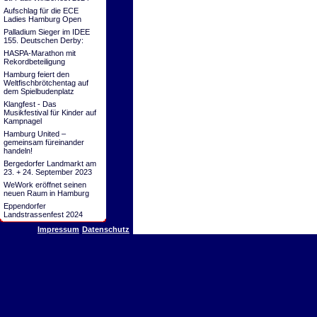
Aufschlag für die ECE
Ladies Hamburg Open
Palladium Sieger im IDEE
155. Deutschen Derby:
HASPA-Marathon mit
Rekordbeteiligung
Hamburg feiert den
Weltfischbrötchentag auf
dem Spielbudenplatz
Klangfest - Das
Musikfestival für Kinder auf
Kampnagel
Hamburg United –
gemeinsam füreinander
handeln!
Bergedorfer Landmarkt am
23. + 24. September 2023
WeWork eröffnet seinen
neuen Raum in Hamburg
Eppendorfer
Landstrassenfest 2024
Impressum
Datenschutz