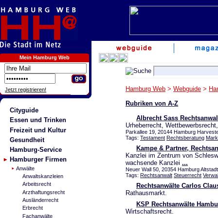
Mein Hamburg Web
Hamburg Web
>
Webguide
>
Ha
Jetzt registrieren!
Rubriken von A-Z
Cityguide
Albrecht Sass Rechtsanwal
Essen und Trinken
Urheberrecht, Wettbewerbsrecht
Freizeit und Kultur
Parkallee 19, 20144 Hamburg Harveste
Tags:
Testament
Rechtsberatung
Mark
Gesundheit
Kampe & Partner, Rechtsan
Hamburg-Service
Kanzlei im Zentrum von Schleswi
Hamburger Firmen
wachsende Kanzlei
...
Anwälte
Neuer Wall 50, 20354 Hamburg Altstadt
Tags:
Rechtsanwalt
Steuerrecht
Verwa
Anwaltskanzleien
Arbeitsrecht
Rechtsanwälte Carlos Clau
Arzthaftungsrecht
Rathausmarkt.
Ausländerrecht
KSP Rechtsanwälte Hambu
Erbrecht
Wirtschaftsrecht.
Fachanwälte