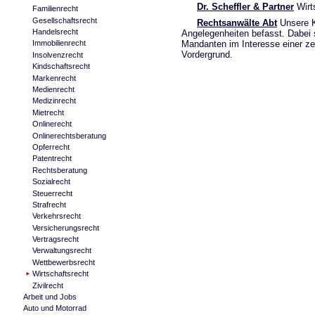
Dr. Scheffler & Partner
Wirts
Familienrecht
Gesellschaftsrecht
Rechtsanwälte Abt
Unsere Ka
Handelsrecht
Angelegenheiten befasst. Dabei 
Mandanten im Interesse einer ze
Immobilienrecht
Vordergrund.
Insolvenzrecht
Kindschaftsrecht
Markenrecht
Medienrecht
Medizinrecht
Mietrecht
Onlinerecht
Onlinerechtsberatung
Opferrecht
Patentrecht
Rechtsberatung
Sozialrecht
Steuerrecht
Strafrecht
Verkehrsrecht
Versicherungsrecht
Vertragsrecht
Verwaltungsrecht
Wettbewerbsrecht
Wirtschaftsrecht
Zivilrecht
Arbeit und Jobs
Auto und Motorrad