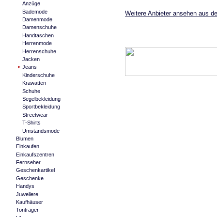
Anzüge
Bademode
Weitere Anbieter ansehen aus de
Damenmode
Damenschuhe
Handtaschen
Herrenmode
Herrenschuhe
Jacken
Jeans
Kinderschuhe
Krawatten
Schuhe
Segelbekleidung
Sportbekleidung
Streetwear
T-Shirts
Umstandsmode
Blumen
Einkaufen
Einkaufszentren
Fernseher
Geschenkartikel
Geschenke
Handys
Juweliere
Kaufhäuser
Tonträger