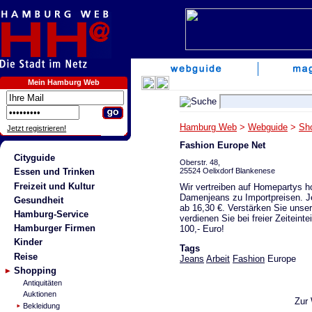
Mein Hamburg Web
Hamburg Web
>
Webguide
>
Sh
Jetzt registrieren!
Fashion Europe Net
Cityguide
Oberstr. 48,
25524 Oelixdorf Blankenese
Essen und Trinken
Freizeit und Kultur
Wir vertreiben auf Homepartys h
Damenjeans zu Importpreisen. 
Gesundheit
ab 16,30 €. Verstärken Sie unse
Hamburg-Service
verdienen Sie bei freier Zeiteint
Hamburger Firmen
100,- Euro!
Kinder
Tags
Reise
Jeans
Arbeit
Fashion
Europe
Shopping
Antiquitäten
Auktionen
Zur
Bekleidung