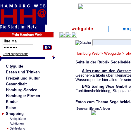
Mein Hamburg Web
Hamburg Web
>
Webguide
>
Sh
Jetzt registrieren!
Seite in der Rubrik Segelbek
Cityguide
Alles rund um den Wasser
Essen und Trinken
Geschenkartikeln über Kleinanze
Freizeit und Kultur
Wassersportler hier alles für sei
Gesundheit
BMS Sailing Wear GmbH
Se
Hamburg-Service
Funktionsbekleidung, Steppjack
Hamburger Firmen
Kinder
Fotos zum Thema Segelbekle
Reise
Segelschiffe am Anleger
Shopping
Antiquitäten
Auktionen
Bekleidung