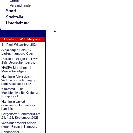
Uhren
Versandhandel
Sport
Stadtteile
Unterhaltung
Hamburg Web Magazin
St. Pauli Winzerfest 2024
Aufschlag für die ECE
Ladies Hamburg Open
Palladium Sieger im IDEE
155. Deutschen Derby:
HASPA-Marathon mit
Rekordbeteiligung
Hamburg feiert den
Weltfischbrötchentag auf
dem Spielbudenplatz
Klangfest - Das
Musikfestival für Kinder auf
Kampnagel
Hamburg United –
gemeinsam füreinander
handeln!
Bergedorfer Landmarkt am
23. + 24. September 2023
WeWork eröffnet seinen
neuen Raum in Hamburg
Eppendorfer