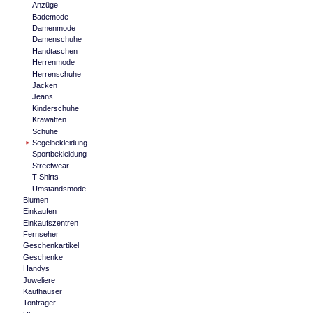
Anzüge
Bademode
Damenmode
Damenschuhe
Handtaschen
Herrenmode
Herrenschuhe
Jacken
Jeans
Kinderschuhe
Krawatten
Schuhe
Segelbekleidung
Sportbekleidung
Streetwear
T-Shirts
Umstandsmode
Blumen
Einkaufen
Einkaufszentren
Fernseher
Geschenkartikel
Geschenke
Handys
Juweliere
Kaufhäuser
Tonträger