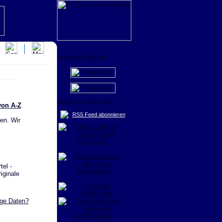
von A-Z
RSS Feed abonnieren
en. Wir
tel -
iginale
ige Daten?