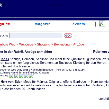
mburg Web
>
Webguide
>
Shopping
>
Bekleidung
>
Anzüge
ite in der Rubrik Anzüge anmelden
Rubriken 
leo33
Anzüge, Hemden, Schlipse und mehr feine Qualität zu günstigen Preis
ren stets ein umfangreiches Sortiment an Business Kleidung für den Herren -
plettiert durch einige
...
endorfer Weg 265, 20251 Hamburg Eppendorf, Telefon: (040) 34832184
s:
Anzug
Hemd
Schuhe
Kleidung
Krawatte
ertung:
Herr von Eden
Mode für Männer, Originale, offene Gardrobe im Karolinenvier
ndig mehrere hundert Einzelstücke im Laden bereit zur Anprobe. Raritäten, Or
 Klassiker des 20. Jahrhunderts.
unricht