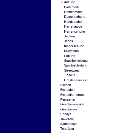
Anzüge
Bademode
Damenmode
Damenschuhe
Handtaschen
Herrenmode
Herrenschuhe
Jacken
Jeans
Kinderschuhe
Krawatten
Schuhe
Segelbekleidung
Sportbekleidung
Streetwear
T-Shirts
Umstandsmode
Blumen
Einkaufen
Einkaufszentren
Fernseher
Geschenkartikel
Geschenke
Handys
Juweliere
Kaufhäuser
Tonträger