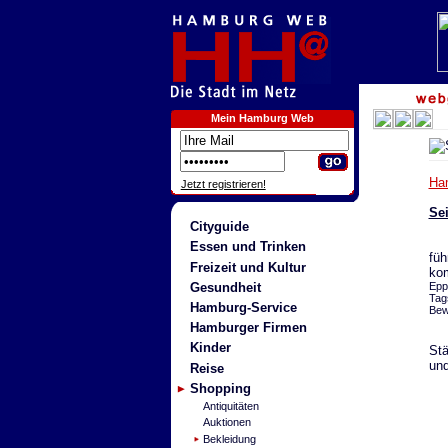
Mein Hamburg Web
Ha
Jetzt registrieren!
Se
Cityguide
Essen und Trinken
füh
Freizeit und Kultur
kom
Gesundheit
Epp
Tag
Hamburg-Service
Bew
Hamburger Firmen
Kinder
Stä
und
Reise
Shopping
Antiquitäten
Auktionen
Bekleidung