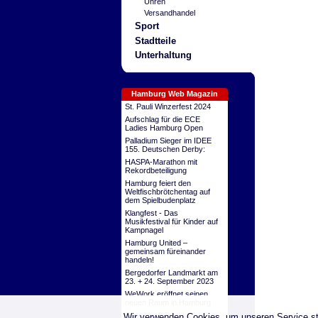
Uhren
Versandhandel
Sport
Stadtteile
Unterhaltung
Hamburg Web Magazin
St. Pauli Winzerfest 2024
Aufschlag für die ECE
Ladies Hamburg Open
Palladium Sieger im IDEE
155. Deutschen Derby:
HASPA-Marathon mit
Rekordbeteiligung
Hamburg feiert den
Weltfischbrötchentag auf
dem Spielbudenplatz
Klangfest - Das
Musikfestival für Kinder auf
Kampnagel
Hamburg United –
gemeinsam füreinander
handeln!
Bergedorfer Landmarkt am
23. + 24. September 2023
WeWork eröffnet seinen
neuen Raum in Hamburg
Eppendorfer
Wir verwenden Cookies, um unseren Service st