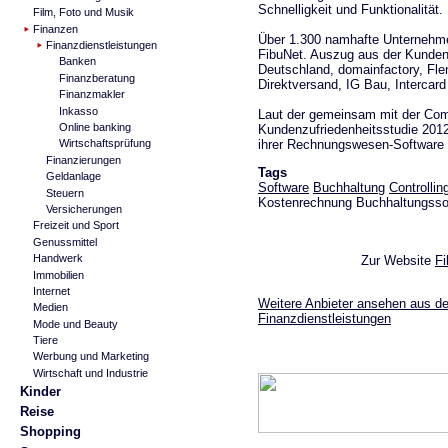
Schnelligkeit und Funktionalität.
Film, Foto und Musik
Finanzen
Über 1.300 namhafte Unternehme
Finanzdienstleistungen
FibuNet. Auszug aus der Kundenli
Banken
Deutschland, domainfactory, Fle
Finanzberatung
Direktversand, IG Bau, Intercar
Finanzmakler
Inkasso
Laut der gemeinsam mit der Com
Online banking
Kundenzufriedenheitsstudie 2012
ihrer Rechnungswesen-Software 
Wirtschaftsprüfung
Finanzierungen
Tags
Geldanlage
Software
Buchhaltung
Controllin
Steuern
Kostenrechnung Buchhaltungssof
Versicherungen
Freizeit und Sport
Genussmittel
Handwerk
Zur Website
Fi
Immobilien
Internet
Weitere Anbieter ansehen aus de
Medien
Finanzdienstleistungen
Mode und Beauty
Tiere
Werbung und Marketing
Wirtschaft und Industrie
Kinder
Reise
Shopping