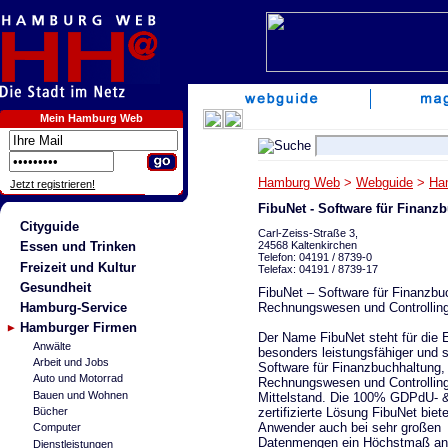
Mein Hamburg Web
Hamburg Web
>
Webguide
>
Ha
Jetzt registrieren!
FibuNet - Software für Finanz
Cityguide
Carl-Zeiss-Straße 3,
24568 Kaltenkirchen
Essen und Trinken
Telefon: 04191 / 8739-0
Freizeit und Kultur
Telefax: 04191 / 8739-17
Gesundheit
FibuNet – Software für Finanzbu
Rechnungswesen und Controllin
Hamburg-Service
Hamburger Firmen
Der Name FibuNet steht für die 
Anwälte
besonders leistungsfähiger und s
Arbeit und Jobs
Software für Finanzbuchhaltung,
Auto und Motorrad
Rechnungswesen und Controllin
Bauen und Wohnen
Mittelstand. Die 100% GDPdU-
zertifizierte Lösung FibuNet biet
Bücher
Anwender auch bei sehr großen
Computer
Datenmengen ein Höchstmaß an 
Dienstleistungen