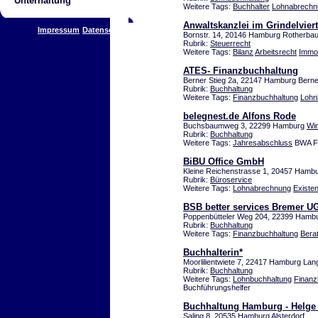
Unterhaltung
Weitere Tags:
Buchhalter
Lohnabrechn
Anwaltskanzlei im Grindelviert
Impressum
Datenschutz
Bornstr. 14, 20146 Hamburg Rotherba
Rubrik:
Steuerrecht
Weitere Tags:
Bilanz
Arbeitsrecht
Immob
ATES- Finanzbuchhaltung
Berner Stieg 2a, 22147 Hamburg Bern
Rubrik:
Buchhaltung
Weitere Tags:
Finanzbuchhaltung
Lohn
belegnest.de Alfons Rode
Buchsbaumweg 3, 22299 Hamburg
Wi
Rubrik:
Buchhaltung
Weitere Tags:
Jahresabschluss
BWA Fi
BiBU Office GmbH
Kleine Reichenstrasse 1, 20457 Hamb
Rubrik:
Büroservice
Weitere Tags:
Lohnabrechnung
Existe
BSB better services Bremer U
Poppenbütteler Weg 204, 22399 Hambu
Rubrik:
Buchhaltung
Weitere Tags:
Finanzbuchhaltung
Bera
Buchhalterin*
Moorlilientwiete 7, 22417 Hamburg La
Rubrik:
Buchhaltung
Weitere Tags:
Lohnbuchhaltung
Finanz
Buchführungshelfer
Buchhaltung Hamburg - Helge
Saling 8, 20535 Hamburg Alsterdorf