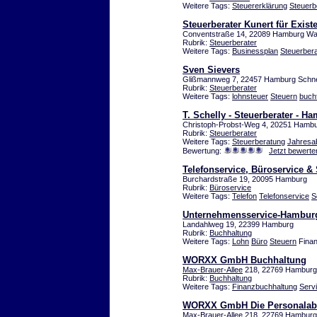
Weitere Tags:
Steuererklärung
Steuerb
Steuerberater Kunert für Exis
Conventstraße 14, 22089 Hamburg W
Rubrik:
Steuerberater
Weitere Tags:
Businessplan
Steuerbera
Sven Sievers
Glißmannweg 7, 22457 Hamburg Schn
Rubrik:
Steuerberater
Weitere Tags:
lohnsteuer
Steuern
buch
T. Schelly - Steuerberater - H
Christoph-Probst-Weg 4, 20251 Hambu
Rubrik:
Steuerberater
Weitere Tags:
Steuerberatung
Jahresa
Bewertung:
Jetzt bewerte
Telefonservice, Büroservice &
Burchardstraße 19, 20095 Hamburg
Rubrik:
Büroservice
Weitere Tags:
Telefon
Telefonservice
S
Unternehmensservice-Hambur
Landahlweg 19, 22399 Hamburg
Rubrik:
Buchhaltung
Weitere Tags:
Lohn
Büro
Steuern
Fina
WORXX GmbH Buchhaltung
Max-Brauer-Allee
218, 22769 Hambur
Rubrik:
Buchhaltung
Weitere Tags:
Finanzbuchhaltung
Serv
WORXX GmbH Die Personalabt
Max-Brauer-Allee
218, 22769 Hambur