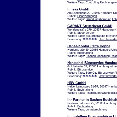
Weitere Tags:
Controlling
Rechnungsw
Fineas GmbH
Am Langenzug
22, 22085 Hamburg Uhl
Rubrik:
Finanzierungen
Weitere Tags:
Gründungsberatung
Loh
GARANT Steuerberat.GmbH
Wendenstraße 279, 20537 Hamburg 
Rubrik:
Steuerberater
Weitere Tags:
Steuerberatung
Existen
Bewertung:
Jetzt bewerte
Hanse-Kontor Petra Hoppe
Herderstraße
39, 22085 Hamburg Uhle
Rubrik:
Buchhaltung
Weitere Tags:
Finanzbuchhaltung
Exis
Hentschel Büroservice Hambu
Goldbekufer
35, 22303 Hamburg
Winte
Rubrik:
Büroservice
Weitere Tags:
Büro
City
Büroservice
F
Bewertung:
Jetzt bewerte
HRV GmbH
Heidenkampsweg
51-57, 20097 Hamb
Rubrik:
Buchhaltung
Weitere Tags:
Finanzbuchhaltung
digita
Ihr Partner in Sachen Buchha
Pestalozzistrasse 25, 22305 Hamburg
Rubrik:
Buchhaltung
Weitere Tags:
Lohnabrechnung
Immobillien,Businessbörse,U