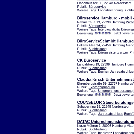
Ohechaussee 89, 22848 Norderstedt
Rubrik:
Büroservice
Weitere Tags:
Lohnabrechnung
Buchfü
Büroservice Hamburg - mobil 
Rehmstraße 13, 22299 Hamburg
Wint
Rubrik:
Büroservice
Weitere Tags:
Interview
digital
Büroorga
Bewertung:
Jetzt bewerte
BüroServiceSchmidt Hamburg
Boltens Allee 24, 22459 Hamburg Niend
Rubrik:
Buchhaltung
Weitere Tags: Büroassistenz u.v.m. Pri
CK Büroservice
Landahlweg 19, 22399 Hamburg Humme
Rubrik:
Buchhaltung
Weitere Tags:
Buchen
Jahresabschlus
Claudia Kirsch Unternehmens
Ehrenbergstraße 59, 22767 Hamburg
A
Rubrik:
Existenzgründung
Weitere Tags:
Unternehmensberatung
Bewertung:
Jetzt bewerte
COUNSELOR Steuerberatungsg
Schubertring 19, 22848 Norderstedt
Rubrik:
Buchhaltung
Weitere Tags:
Jahresabschluss
Buchf
DATAC Unternehmensberatung 
Kurze Mühren 1, 20095 Hamburg Mitte
Rubrik:
Buchhaltung
Weitere Tags:
Insolvenz
Lohnabrechn