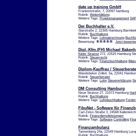
date up training GmbH
Frankenstraße, 7, 20097 hamburg
Rubrik:
Weiterbildung
Weitere Tags:
Projektmanagement
SA
Der Buchhalter e.V.
Starstraße 2, 22305 Hamburg Barmbe
Rubrik:
Buchhaltung
Weitere Tags:
Lohnabrechnung
Buchfü
Bewertung:
Jetzt bewerte
Dipl.-Kfm.(FH) Michael Bakenh
Kieler Strasse
272, 22525 Hamburg Ste
Rubrik:
Steuerrecht
Weitere Tags:
Finanzbuchhaltung
Bilan
Diplom-Kauffrau / Steuerberate
Wandsbeker Zollstr. 5a, 22041 Hamb
Rubrik:
Steuerberater
Weitere Tags:
Lohn
Steuererklärung
St
DM Consulting Hamburg
Neue Strasse 27, 21073 Hamburg
Har
Rubrik:
Buchhaltung
Weitere Tags:
Lohnbuchhaltung
Forde
FibuNet - Software für Finanz
Carl-Zeiss-Straße 3, 24568 Kaltenkirc
Rubrik:
Finanzdienstleistungen
Weitere Tags:
Software
Controlling
Fin
Finanzambulanz
Tannenberg 24a, 22549 Hamburg Luru
Rubrik:
Buchhaltung