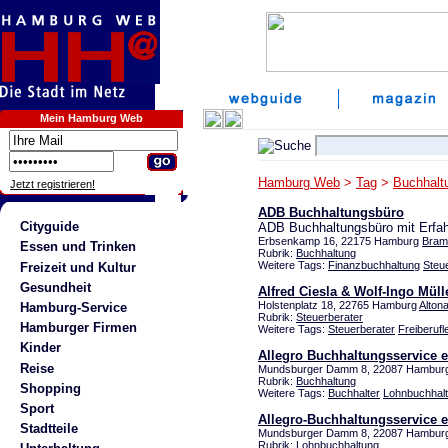
Mein Hamburg Web
Hamburg Web
>
Tag
>
Buchhalt
Jetzt registrieren!
ADB Buchhaltungsbüro
Cityguide
ADB Buchhaltungsbüro mit Erfah
Erbsenkamp 16, 22175 Hamburg
Bram
Essen und Trinken
Rubrik:
Buchhaltung
Weitere Tags:
Finanzbuchhaltung
Steu
Freizeit und Kultur
Gesundheit
Alfred Ciesla & Wolf-Ingo Müll
Holstenplatz 18, 22765 Hamburg
Alton
Hamburg-Service
Rubrik:
Steuerberater
Hamburger Firmen
Weitere Tags:
Steuerberater
Freiberufl
Kinder
Allegro Buchhaltungsservice e
Reise
Mundsburger Damm 8, 22087 Hamburg
Rubrik:
Buchhaltung
Shopping
Weitere Tags:
Buchhalter
Lohnbuchhal
Sport
Allegro-Buchhaltungsservice e
Stadtteile
Mundsburger Damm 8, 22087 Hamburg
Rubrik:
Lohnbuchhaltung