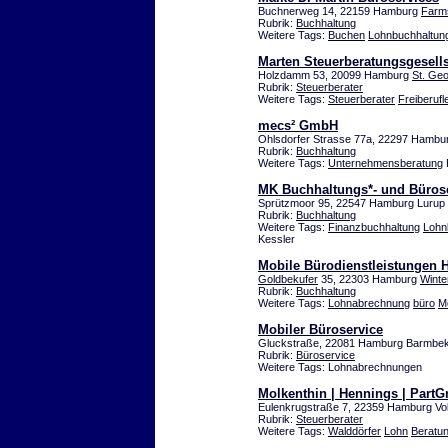
Buchnerweg 14, 22159 Hamburg
Farm
Rubrik:
Buchhaltung
Weitere Tags:
Buchen
Lohnbuchhaltun
Marten Steuerberatungsgesell
Holzdamm 53, 20099 Hamburg
St. Ge
Rubrik:
Steuerberater
Weitere Tags:
Steuerberater
Freiberufl
mecs² GmbH
Ohlsdorfer Strasse 77a, 22297 Hamb
Rubrik:
Buchhaltung
Weitere Tags:
Unternehmensberatung
MK Buchhaltungs*- und Bürose
Sprützmoor 95, 22547 Hamburg Lurup
Rubrik:
Buchhaltung
Weitere Tags:
Finanzbuchhaltung
Lohn
Kessler
Mobile Bürodienstleistungen 
Goldbekufer
35, 22303 Hamburg
Winte
Rubrik:
Buchhaltung
Weitere Tags:
Lohnabrechnung
büro
Mo
Mobiler Büroservice
Gluckstraße, 22081 Hamburg Barmbe
Rubrik:
Büroservice
Weitere Tags: Lohnabrechnungen
Molkenthin | Hennings | Part
Eulenkrugstraße 7, 22359 Hamburg Vo
Rubrik:
Steuerberater
Weitere Tags:
Walddörfer
Lohn
Beratu