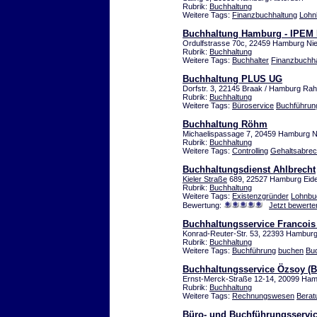
Rubrik:
Buchhaltung
Weitere Tags:
Finanzbuchhaltung
Lohn
Buchhaltung Hamburg - IPEM 
Ordulfstrasse 70c, 22459 Hamburg Nie
Rubrik:
Buchhaltung
Weitere Tags:
Buchhalter
Finanzbuchha
Buchhaltung PLUS UG
Dorfstr. 3, 22145 Braak / Hamburg Rah
Rubrik:
Buchhaltung
Weitere Tags:
Büroservice
Buchführun
Buchhaltung Röhm
Michaelispassage 7, 20459 Hamburg N
Rubrik:
Buchhaltung
Weitere Tags:
Controlling
Gehaltsabre
Buchhaltungsdienst Ahlbrecht
Kieler Straße
689, 22527 Hamburg Eide
Rubrik:
Buchhaltung
Weitere Tags:
Existenzgründer
Lohnbu
Bewertung:
Jetzt bewerte
Buchhaltungsservice Francoi
Konrad-Reuter-Str. 53, 22393 Hambu
Rubrik:
Buchhaltung
Weitere Tags:
Buchführung
buchen
Buc
Buchhaltungsservice Özsoy (
Ernst-Merck-Straße 12-14, 20099 Ha
Rubrik:
Buchhaltung
Weitere Tags:
Rechnungswesen
Berat
Büro- und Buchführungsservi