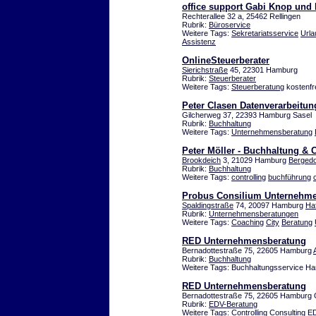
office support Gabi Knop und
Rechterallee 32 a, 25462 Rellingen
Rubrik:
Büroservice
Weitere Tags:
Sekretariatsservice
Urla
Assistenz
OnlineSteuerberater
Sierichstraße
45, 22301 Hamburg
Rubrik:
Steuerberater
Weitere Tags:
Steuerberatung
kostenfr
Peter Clasen Datenverarbeitun
Gilcherweg 37, 22393 Hamburg Sasel
Rubrik:
Buchhaltung
Weitere Tags:
Unternehmensberatung
Peter Möller - Buchhaltung & 
Brookdeich
3, 21029 Hamburg
Bergedo
Rubrik:
Buchhaltung
Weitere Tags:
controlling
buchführung
Probus Consilium Unternehm
Spaldingstraße
74, 20097 Hamburg
Ha
Rubrik:
Unternehmensberatungen
Weitere Tags:
Coaching
City
Beratung
RED Unternehmensberatung
Bernadottestraße 75, 22605 Hamburg
Rubrik:
Buchhaltung
Weitere Tags: Buchhaltungsservice H
RED Unternehmensberatung
Bernadottestraße 75, 22605 Hamburg
Rubrik:
EDV-Beratung
Weitere Tags:
Controlling
Consulting
E