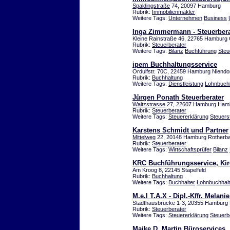
Spaldingstraße
74, 20097 Hamburg
Rubrik:
Immobilienmakler
Weitere Tags:
Unternehmen
Business
Inga Zimmermann - Steuerbera
Kleine Rainstraße 46, 22765 Hamburg
Rubrik:
Steuerberater
Weitere Tags:
Bilanz
Buchführung
Steu
ipem Buchhaltungsservice
Ordulfstr. 70C, 22459 Hamburg Niendo
Rubrik:
Buchhaltung
Weitere Tags:
Dienstleistung
Lohnbuch
Jürgen Ponath Steuerberater
Waitzstrasse
27, 22607 Hamburg Ham
Rubrik:
Steuerberater
Weitere Tags:
Steuererklärung
Steuers
Karstens Schmidt und Partner
Mittelweg
22, 20148 Hamburg Rotherb
Rubrik:
Steuerberater
Weitere Tags:
Wirtschaftsprüfer
Bilanz
KRC Buchführungsservice, Ki
Am Kroog 8, 22145 Stapelfeld
Rubrik:
Buchhaltung
Weitere Tags:
Buchhalter
Lohnbuchhal
M.e.l T.A.X - Dipl.-Kffr. Melan
Stadthausbrücke 1-3, 20355 Hamburg 
Rubrik:
Steuerberater
Weitere Tags:
Steuererklärung
Steuerb
Maike D. Martin Büroservices