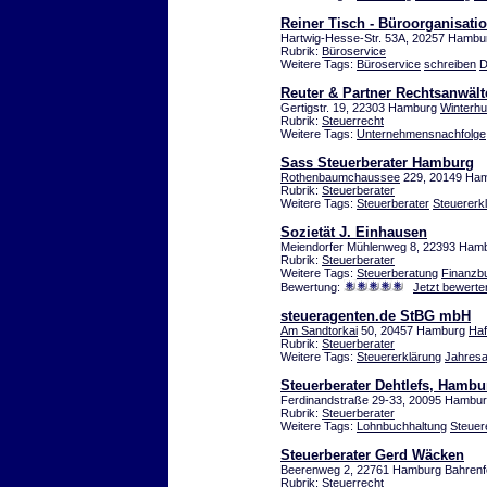
Reiner Tisch - Büroorganisati
Hartwig-Hesse-Str. 53A, 20257 Hamb
Rubrik:
Büroservice
Weitere Tags:
Büroservice
schreiben
D
Reuter & Partner Rechtsanwält
Gertigstr. 19, 22303 Hamburg
Winterh
Rubrik:
Steuerrecht
Weitere Tags:
Unternehmensnachfolge
Sass Steuerberater Hamburg
Rothenbaumchaussee
229, 20149 Ha
Rubrik:
Steuerberater
Weitere Tags:
Steuerberater
Steuererk
Sozietät J. Einhausen
Meiendorfer Mühlenweg 8, 22393 Ham
Rubrik:
Steuerberater
Weitere Tags:
Steuerberatung
Finanzb
Bewertung:
Jetzt bewerte
steueragenten.de StBG mbH
Am Sandtorkai
50, 20457 Hamburg
Haf
Rubrik:
Steuerberater
Weitere Tags:
Steuererklärung
Jahres
Steuerberater Dehtlefs, Hambu
Ferdinandstraße 29-33, 20095 Hamburg
Rubrik:
Steuerberater
Weitere Tags:
Lohnbuchhaltung
Steuer
Steuerberater Gerd Wäcken
Beerenweg 2, 22761 Hamburg Bahrenf
Rubrik:
Steuerrecht