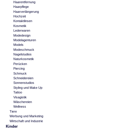
Haarentfernung
Haarpflege
Haarverlängerung
Hochzeit
Kontaktlinsen
Kosmetik
Lederwaren
Modedesign
Modelagenturen
Models
Modeschmuck
Nagelstudios
Naturkosmetik
Perücken
Piercing
Schmuck
Schneidereien
Sonnenstudios
Styling und Make Up
Tattoo
Visagistik
Wäschereien
Wellness
Tiere
Werbung und Marketing
Wirtschaft und Industrie
Kinder