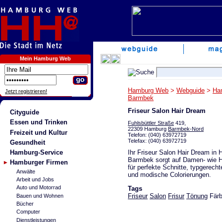
Mein Hamburg Web
Hamburg Web
>
Webguide
>
Ha
Jetzt registrieren!
Barmbek
Friseur Salon Hair Dream
Cityguide
Essen und Trinken
Fuhlsbüttler Straße
419,
22309 Hamburg
Barmbek-Nord
Freizeit und Kultur
Telefon: (040) 63972719
Telefax: (040) 63972719
Gesundheit
Ihr Friseur Salon Hair Dream in
Hamburg-Service
Barmbek sorgt auf Damen- wie H
Hamburger Firmen
für perfekte Schnitte, typgerecht
Anwälte
und modische Colorierungen.
Arbeit und Jobs
Auto und Motorrad
Tags
Friseur
Salon
Frisur
Tönung
Fär
Bauen und Wohnen
Bücher
Computer
Dienstleistungen