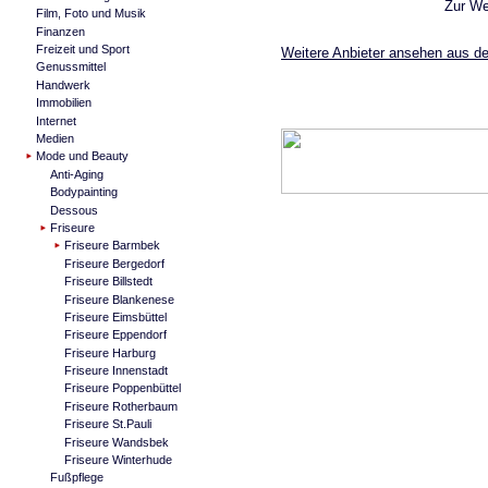
Zur W
Film, Foto und Musik
Finanzen
Freizeit und Sport
Weitere Anbieter ansehen aus de
Genussmittel
Handwerk
Immobilien
Internet
Medien
Mode und Beauty
Anti-Aging
Bodypainting
Dessous
Friseure
Friseure Barmbek
Friseure Bergedorf
Friseure Billstedt
Friseure Blankenese
Friseure Eimsbüttel
Friseure Eppendorf
Friseure Harburg
Friseure Innenstadt
Friseure Poppenbüttel
Friseure Rotherbaum
Friseure St.Pauli
Friseure Wandsbek
Friseure Winterhude
Fußpflege