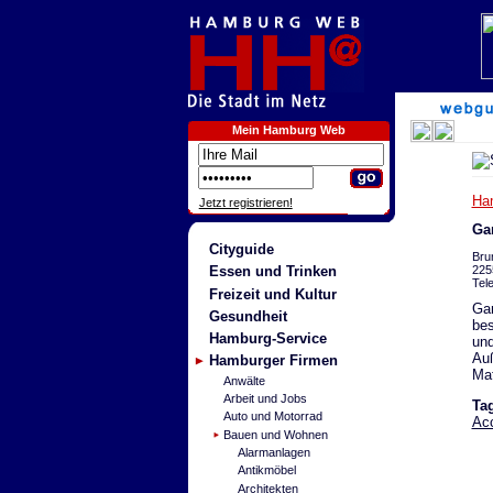
Mein Hamburg Web
Ha
Jetzt registrieren!
Ga
Cityguide
Bru
225
Essen und Trinken
Tel
Freizeit und Kultur
Gar
Gesundheit
bes
Hamburg-Service
und
Auß
Hamburger Firmen
Mat
Anwälte
Arbeit und Jobs
Ta
Auto und Motorrad
Acc
Bauen und Wohnen
Alarmanlagen
Antikmöbel
Architekten