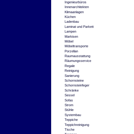
Ingenieurbüros
Innenarchitekten
Klimaanlagen
Küchen
Ladenbau
Laminat und Parkett
Lampen
Markisen
Möbel
Möbeltransporte
Porzellan
Raumausstattung
Räumungsservice
Regale
Reinigung
Sanierung
Schornsteine
Schornsteinfeger
Schränke
Sessel
Sofas
Strom
Stühle
Systembau
Teppiche
Teppichreinigung
Tische