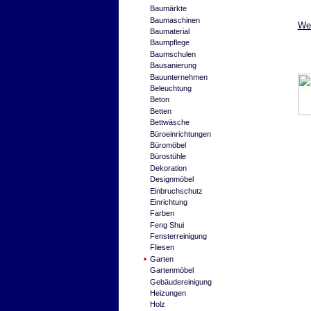
Baumärkte
Baumaschinen
Wei
Baumaterial
Baumpflege
Baumschulen
Bausanierung
Bauunternehmen
Beleuchtung
Beton
Betten
Bettwäsche
Büroeinrichtungen
Büromöbel
Bürostühle
Dekoration
Designmöbel
Einbruchschutz
Einrichtung
Farben
Feng Shui
Fensterreinigung
Fliesen
Garten
Gartenmöbel
Gebäudereinigung
Heizungen
Holz