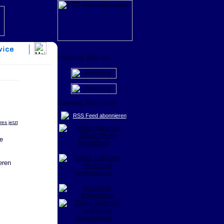
RSS Feed abonnieren
es jetzt
eren