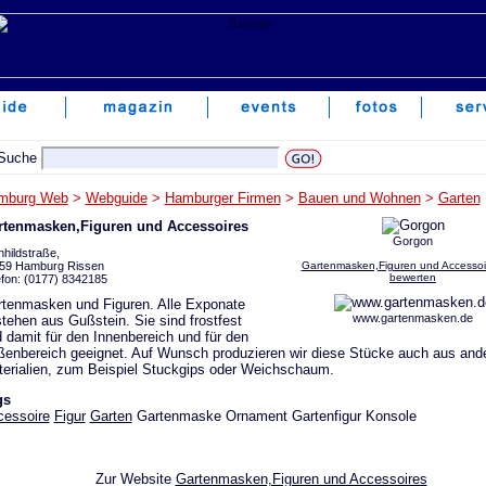
mburg Web
>
Webguide
>
Hamburger Firmen
>
Bauen und Wohnen
>
Garten
rtenmasken,Figuren und Accessoires
Gorgon
nhildstraße,
59 Hamburg Rissen
Gartenmasken,Figuren und Accessoir
bewerten
efon: (0177) 8342185
tenmasken und Figuren. Alle Exponate
www.gartenmasken.de
tehen aus Gußstein. Sie sind frostfest
 damit für den Innenbereich und für den
enbereich geeignet. Auf Wunsch produzieren wir diese Stücke auch aus and
erialien, zum Beispiel Stuckgips oder Weichschaum.
gs
essoire
Figur
Garten
Gartenmaske Ornament Gartenfigur Konsole
Zur Website
Gartenmasken,Figuren und Accessoires