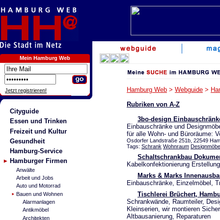
Mein Hamburg Web
Hamburg Web
>
Webguide
>
Ha
Jetzt registrieren!
Rubriken von A-Z
Cityguide
3bo-design Einbauschränk
Essen und Trinken
Einbauschränke und Designmöbel
Freizeit und Kultur
für alle Wohn- und Büroräume: 
Gesundheit
Osdorfer Landstraße 251b, 22549 Ham
Tags:
Schrank
Wohnraum
Designmöbe
Hamburg-Service
Schaltschrankbau Dokumen
Hamburger Firmen
Kabelkonfektionierung Erstellu
Anwälte
Marks & Marks Innenausba
Arbeit und Jobs
Einbauschränke, Einzelmöbel, Tr
Auto und Motorrad
Tischlerei Brüchert, Hamb
Bauen und Wohnen
Schrankwände, Raumteiler, Desi
Alarmanlagen
Kleinserien, wir montieren Sich
Antikmöbel
Altbausanierung, Reparaturen
Architekten