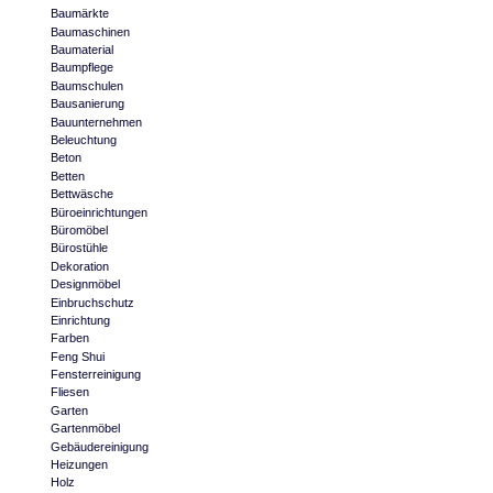
Baumärkte
Baumaschinen
Baumaterial
Baumpflege
Baumschulen
Bausanierung
Bauunternehmen
Beleuchtung
Beton
Betten
Bettwäsche
Büroeinrichtungen
Büromöbel
Bürostühle
Dekoration
Designmöbel
Einbruchschutz
Einrichtung
Farben
Feng Shui
Fensterreinigung
Fliesen
Garten
Gartenmöbel
Gebäudereinigung
Heizungen
Holz