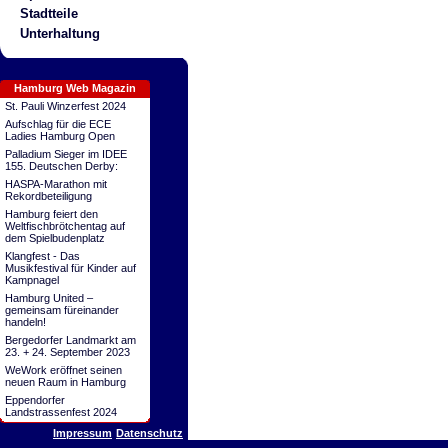
Stadtteile
Unterhaltung
Hamburg Web Magazin
St. Pauli Winzerfest 2024
Aufschlag für die ECE
Ladies Hamburg Open
Palladium Sieger im IDEE
155. Deutschen Derby:
HASPA-Marathon mit
Rekordbeteiligung
Hamburg feiert den
Weltfischbrötchentag auf
dem Spielbudenplatz
Klangfest - Das
Musikfestival für Kinder auf
Kampnagel
Hamburg United –
gemeinsam füreinander
handeln!
Bergedorfer Landmarkt am
23. + 24. September 2023
WeWork eröffnet seinen
neuen Raum in Hamburg
Eppendorfer
Landstrassenfest 2024
Impressum
Datenschutz