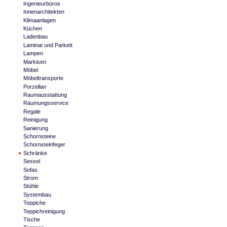
Ingenieurbüros
Innenarchitekten
Klimaanlagen
Küchen
Ladenbau
Laminat und Parkett
Lampen
Markisen
Möbel
Möbeltransporte
Porzellan
Raumausstattung
Räumungsservice
Regale
Reinigung
Sanierung
Schornsteine
Schornsteinfeger
Schränke
Sessel
Sofas
Strom
Stühle
Systembau
Teppiche
Teppichreinigung
Tische