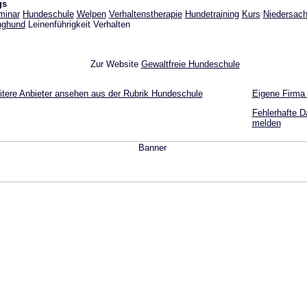
gs
minar
Hundeschule
Welpen
Verhaltenstherapie
Hundetraining
Kurs
Niedersac
nghund
Leinenführigkeit Verhalten
Zur Website
Gewaltfreie Hundeschule
tere Anbieter ansehen aus der Rubrik Hundeschule
Eigene Firma
Fehlerhafte D
melden