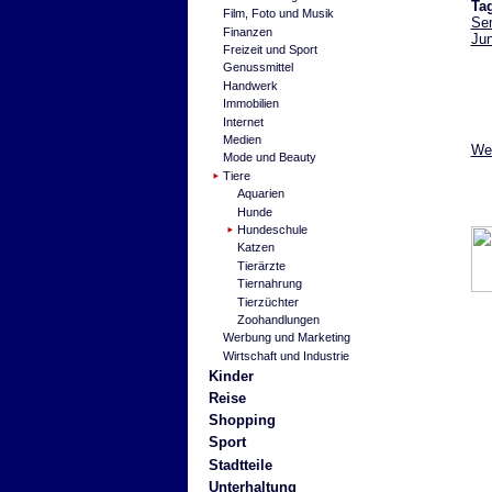
Ta
Film, Foto und Musik
Se
Finanzen
Ju
Freizeit und Sport
Genussmittel
Handwerk
Immobilien
Internet
Medien
Wei
Mode und Beauty
Tiere
Aquarien
Hunde
Hundeschule
Katzen
Tierärzte
Tiernahrung
Tierzüchter
Zoohandlungen
Werbung und Marketing
Wirtschaft und Industrie
Kinder
Reise
Shopping
Sport
Stadtteile
Unterhaltung