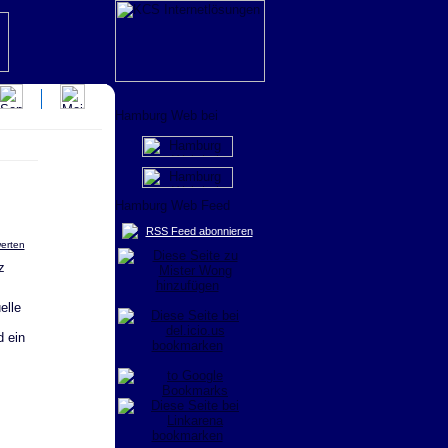
RSS Feed abonnieren
werten
elle
d ein