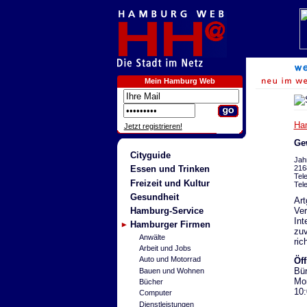
Mein Hamburg Web
Ha
Jetzt registrieren!
Ge
Cityguide
Jahn
216
Essen und Trinken
Tel
Freizeit und Kultur
Tel
Gesundheit
Art
Ver
Hamburg-Service
Int
Hamburger Firmen
zuv
Anwälte
ric
Arbeit und Jobs
Auto und Motorrad
Öf
Bür
Bauen und Wohnen
Mon
Bücher
10:
Computer
Dienstleistungen