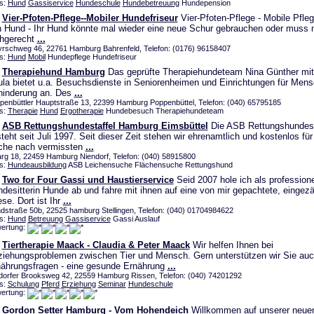
s:
Hund
Gassiservice
Hundeschule
Hundebetreuung
Hundepension
Vier-Pfoten-Pflege--Mobiler Hundefriseur
Vier-Pfoten-Pflege - Mobile Pfle
 Hund - Ihr Hund könnte mal wieder eine neue Schur gebrauchen oder muss 
chgerecht
...
rschweg 46, 22761 Hamburg Bahrenfeld, Telefon: (0176) 96158407
s:
Hund
Mobil
Hundepflege Hundefriseur
Therapiehund Hamburg
Das geprüfte Therapiehundeteam Nina Günther mit
la bietet u.a. Besuchsdienste in Seniorenheimen und Einrichtungen für Mens
hinderung an. Des
...
penbüttler Hauptstraße 13, 22399 Hamburg Poppenbüttel, Telefon: (040) 65795185
s:
Therapie
Hund
Ergotherapie
Hundebesuch Therapiehundeteam
ASB Rettungshundestaffel Hamburg Eimsbüttel
Die ASB Rettungshundest
teht seit Juli 1997. Seit dieser Zeit stehen wir ehrenamtlich und kostenlos für
che nach vermissten
...
arg 18, 22459 Hamburg Niendorf, Telefon: (040) 58915800
s:
Hundeausbildung
ASB Leichensuche Flächensuche Rettungshund
Two for Four Gassi und Haustierservice
Seid 2007 hole ich als professione
desitterin Hunde ab und fahre mit ihnen auf eine von mir gepachtete, eingez
se. Dort ist Ihr
...
dstraße 50b, 22525 hamburg Stellingen, Telefon: (040) 01704984622
s:
Hund
Betreuung
Gassiservice
Gassi Auslauf
ertung:
Tiertherapie Maack - Claudia & Peter Maack
Wir helfen Ihnen bei
iehungsproblemen zwischen Tier und Mensch. Gern unterstützen wir Sie auc
ährungsfragen - eine gesunde Ernährung
...
ldorfer Brooksweg 42, 22559 Hamburg Rissen, Telefon: (040) 74201292
s:
Schulung
Pferd
Erziehung
Seminar
Hundeschule
ertung:
Gordon Setter Hamburg - Vom Hohendeich
Willkommen auf unserer neuen