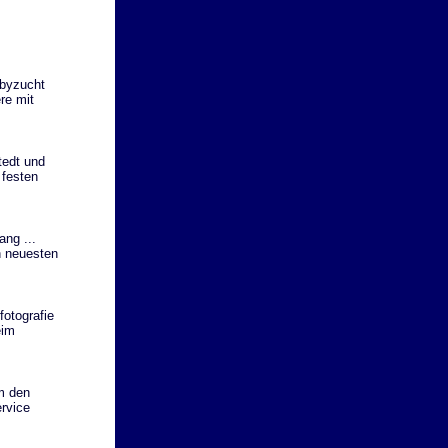
byzucht
re mit
tedt und
 festen
ng ...
n neuesten
fotografie
eim
m den
ervice