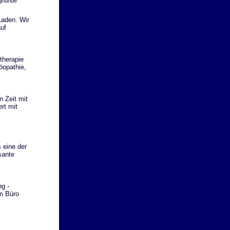
nghunde
Laden. Wir
uf
therapie
öopathie,
 Zeit mit
rt mit
 eine der
sante
g -
im Büro