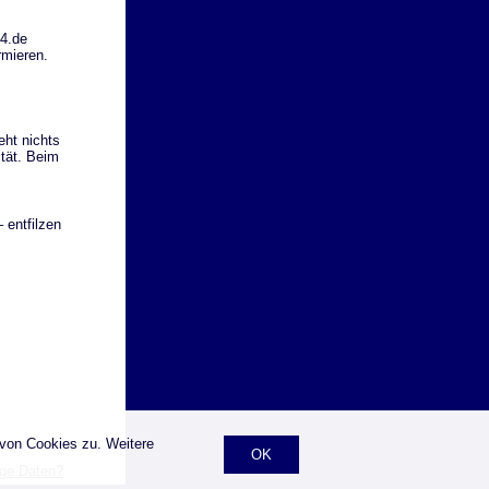
4.de
rmieren.
ht nichts
tät. Beim
 entfilzen
 von Cookies zu. Weitere
OK
ige Daten?