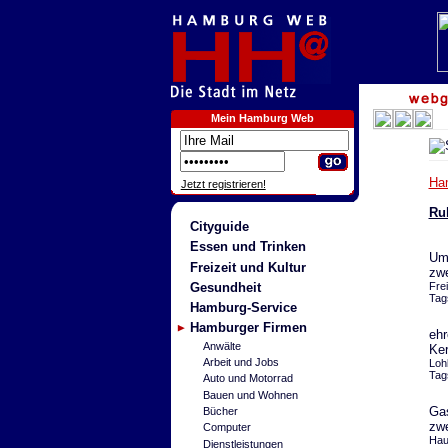
Mein Hamburg Web
Ha
Jetzt registrieren!
Ru
Cityguide
Essen und Trinken
Um 
Freizeit und Kultur
zwe
Gesundheit
Fre
Tag
Hamburg-Service
Hamburger Firmen
ehr
Anwälte
Ker
Arbeit und Jobs
Loh
Tag
Auto und Motorrad
Bauen und Wohnen
Gas
Bücher
zwe
Computer
Hau
Dienstleistungen