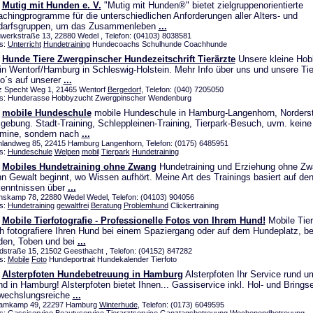
Mutig mit Hunden e. V.
"Mutig mit Hunden®" bietet zielgruppenorientierte
chingprogramme für die unterschiedlichen Anforderungen aller Alters- und
darfsgruppen, um das Zusammenleben
...
werkstraße 13, 22880 Wedel , Telefon: (04103) 8038581
s:
Unterricht
Hundetraining
Hundecoachs Schulhunde Coachhunde
Hunde Tiere Zwergpinscher Hundezeitschrift Tierärzte
Unsere kleine Hob
 in Wentorf/Hamburg in Schleswig-Holstein. Mehr Info über uns und unsere Tie
o´s auf unserer
...
tz Specht Weg 1, 21465 Wentorf
Bergedorf
, Telefon: (040) 7205050
s: Hunderasse Hobbyzucht Zwergpinscher Wendenburg
mobile Hundeschule
mobile Hundeschule in Hamburg-Langenhorn, Norders
ebung. Stadt-Training, Schleppleinen-Training, Tierpark-Besuch, uvm. keine
mine, sondern nach
...
landweg 85, 22415 Hamburg Langenhorn, Telefon: (0175) 6485951
s:
Hundeschule
Welpen
mobil
Tierpark
Hundetraining
Mobiles Hundetraining ohne Zwang
Hundetraining und Erziehung ohne Zwa
n Gewalt beginnt, wo Wissen aufhört. Meine Art des Trainings basiert auf de
enntnissen über
...
nskamp 78, 22880 Wedel Wedel, Telefon: (04103) 904056
s:
Hundetraining
gewaltfrei
Beratung
Problemhund
Clickertraining
Mobile Tierfotografie - Professionelle Fotos von Ihrem Hund!
Mobile Tier
ch fotografiere Ihren Hund bei einem Spaziergang oder auf dem Hundeplatz, b
en, Toben und bei
...
dstraße 15, 21502 Geesthacht , Telefon: (04152) 847282
s:
Mobile
Foto
Hundeportrait Hundekalender Tierfoto
Alsterpfoten Hundebetreuung in Hamburg
Alsterpfoten Ihr Service rund u
d in Hamburg! Alsterpfoten bietet Ihnen... Gassiservice inkl. Hol- und Brings
wechslungsreiche
...
amkamp 49, 22297 Hamburg
Winterhude
, Telefon: (0173) 6049595