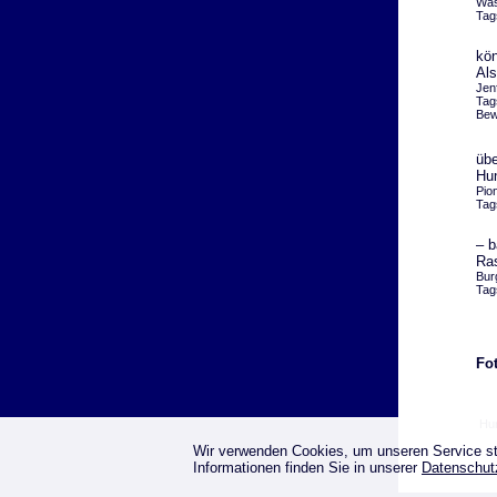
Was
Tag
kön
Als
Jen
Tag
Bew
übe
Hun
Pio
Tag
– b
Ra
Bur
Tag
Fo
Hu
Wir verwenden Cookies, um unseren Service st
Informationen finden Sie in unserer
Datenschut