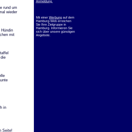
Anmeldung.
ge rund um
mal wieder
Mit einer
Werbung
auf dem
Hamburg-Web erreichen
Sie Ihre Zielgruppe in
Hamburg. Informieren Sie
 Hündin
sich über unsere günstigen
chen mit
Angebote.
affel
 die
lle
äunte
h in
 Seite!