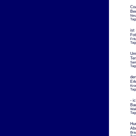
Coa
Be
Neu
Tag
ist
Fot
Fri
Tag
Umg
Ter
Sam
Tag
den
Erk
Kro
Tag
- i
Bad
Wal
Tag
Hun
Ab
Bra