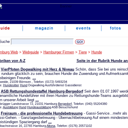
mburg Web
>
Webguide
>
Hamburger Firmen
>
Tiere
>
Hunde
briken von A-Z
Seite in der Rubrik Hunde a
VierPfoten Dogwalking mit Herz & Niveau
Schön, dass Sie bei uns reinsch
rundum glücklich zu sein, brauchen Hunde die Zuwendung und Aufmerksamke
ibeinigen Freunde.
...
iweide, 21039 Börnsen , Telefon: (0172) 5493234
s:
Hundesitter
Hund
Dogwalking Ausführdienst Gassidienst
ASB Rettungshundestaffel Hamburg-Bergedorf
Seit dem 01.07.1997 werd
enamtliche Hundeführer mit ihren Hunden zu Rettungshunde-Teams ausgebild
n unserer Arbeit liegt
...
brügger Landstrasse 72, 21031 Hamburg
Bergedorf
, Telefon: (040) 55204380
s:
Ausbildung
Hund
Hundeausbildung
ASB Besuchshund
Freiraum - die professionelle Hundebetreuung
- Gassi-Service...mehr als
si-Gehen. - Ganztagesbetreuung - Übernachtbetreuung Auf einem mindesten
istündigen Spaziergang darf
...
bachstrasse 16, 22765 Hamburg
Altona
, Telefon: (0176) 20571102