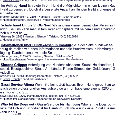
s:
Gassiservice
Beautyservice Tierarztservice Ganztagsbetreuung Wochenendbetreuung
Im Auftrag Hund
Ich biete Ihrem Hund die Möglichkeit, in einem kleinen Ru
 Feld zu genießen. Durch die begrenzte Anzahl an Hunden bleibt sichergestel
er Vierbeiner
...
tbrooker Westerdeich 1, 21037 Hamburg , Telefon: (040) 6410342
s:
Hundebetreuung
Gassiservice
Problemhundetherapie
Schäferhund Club e.V. OG Nord
Wir sind ein kleiner gemütlicher Verein in
ndorf. Bei uns kann man in familiärer Atmosphäre mit seinem Hund arbeiten 
fach nur mal bei
...
falenweg 36, 22453 Hamburg Niendorf, Telefon: (040) 5526924
s:
Hundetraining
Agility
Informationen über Hundewiesen in Hamburg
Auf der Seite hundewiese-
burg.de stellen wir Ihnen Informationen über die Hundewiesen in Hamburg z
fügung. Darüber hinaus wird die Seite
...
dlinburger Weg 2, 22455 Hamburg Niendorf, Telefon: (040)
s:
Hund
Hundewiese
Bewertungen Hundewiesentest Hundewiesen
Simone Gröpper
Anfertigung von Hundehalsbändern, Strass Halsbändern, L
sband, Brustgeschirre, Strass Armbänder, Pferde Stirnbänder, Geldbörsen - G
ividuell
...
paraisostr.14, 22761 Hamburg Bahrenfeld, Telefon: (040) 895528
s:
Leder
French
lsband nd Halsbänder
Gassi-Service Altona
Wenn Sie keine Zeit haben, Ihrem Hund gerecht zu w
te ich einen professionellen Auslaufservice an. Ich habe eine eigene 4200 qm
se, wo wir ca. 2
...
chowstraße 63, 22767 Hamburg
Altona
, Telefon: (0176) 48134231
s:
Hundesitter
Gassiservice
Hundebetreuung
Dogwalker Dogsitter
Who let the Dogs out - Gassi-Service für Hamburg
Who let the Dogs out -
vice mit Hol- und Bringdienst für Hamburg. Ich stelle nur kleine Rudel zusa
kann ich für
...