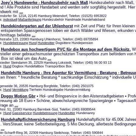
Joey´s Hundewerke - Hundezubehör nach Maß
Hundezubehör nach Maß, f
d ! Alle Produkte sind Handarbeit und werden sehr sorgfältig hergestellt. Hier
ndwerk mit
...
endorfer Str. 121A, 22145 Hamburg Meiendorf, Telefon: (01525) 6953822
s:
individuell
Maßanfertigung
Hundezubehör Handmade Hundehalsband
Hundekindergarten auf der Uhlenhorst
mit Zeit und Platz für Ihren kleinen 
 entspannten Spassgenossen toben wir durch Wälder und Wiesen, erkunden v
hmittags beliebte
...
hstraße 123, 22083 Hamburg Uhlenhorst, Telefon: (040) 69705894
s:
Hundebetreuung
Hund
Hundesitter
Dogsittere Hundepension
Hundebox aus hochwertigem PVC für die Montage auf dem Rücksitz.
Wi
steller einer gebrauchsmuster geschützten Transportbox zum befördern von 
 Box ist ideal um das Auto
...
stedter Steindamm 35, 22529 Hamburg Lokstedt, Telefon: (040) 56 00 93 13
s:
Hund
Dogbox Hundefaltbox Transportbox Box
Hundehilfe Hamburg - Ihre Agentur für Vermittlung · Beratung · Betreuu
ten Ihnen: * freundliche Beratung * sachkundige Einschätzung * individuelle
gerweide 36, 20535 Hamburg Borgfelde, Telefon: (040) 2501075
s:
Hund
Vermittlung
Tierheim Hundeabgabe Hundevermittlung
Doggy Motion Gbr
• Hol- und Bringservice in den Alsterstadtgebieten • Prof
reuung ab 18 Euro • Schöne, abwechslungsreiche Spaziergänge • Tagesausfl
frage an
...
hstr. 51, 22083 Hamburg Barmbek-Süd, Telefon: (040) 69089544
s:
Hund
Gassiservice
Hundebetreuung
Hundesitter
Hundenanny
Hundehaftpflichtversicherung Hamburg
Hundehaftpflicht für 45,00€ Jahres
l. VersSteuer, keine Selbstbeteiligung, 5 Mio Deckung, allerbeste Bedingunge
t
...
in-Scharff-Ring 36, 22309 Hamburg Steilshoop, Telefon: (040) 590844