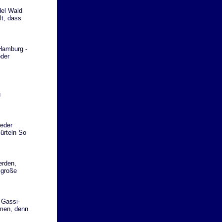
del Wald
lt, dass
 Hamburg -
oder
u
eder
ürteln So
erden,
 große
 Gassi-
mmen, denn