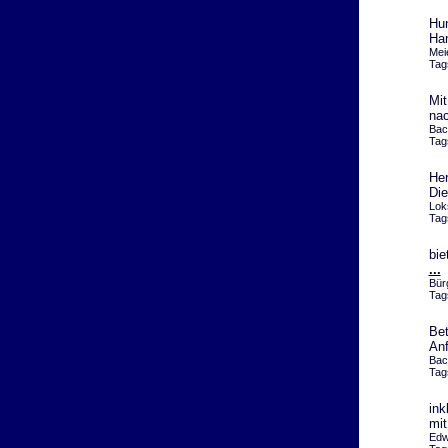
Hun
Ha
Mei
Tag
Mit
nac
Bac
Tag
Her
Die
Lok
Tag
bie
...
Bür
Tag
Bet
An
Bac
Tag
ink
mi
Edw