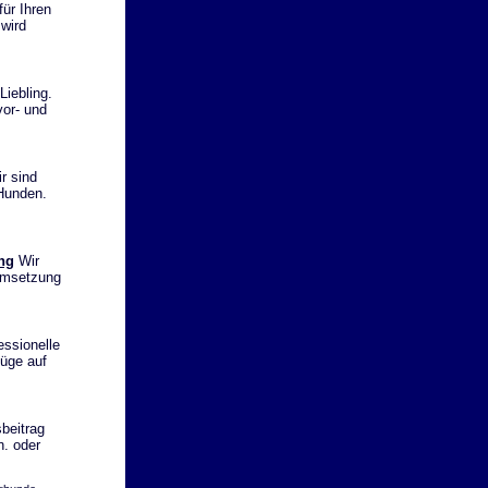
ür Ihren
 wird
Liebling.
or- und
r sind
Hunden.
ng
Wir
 Umsetzung
essionelle
üge auf
beitrag
n. oder