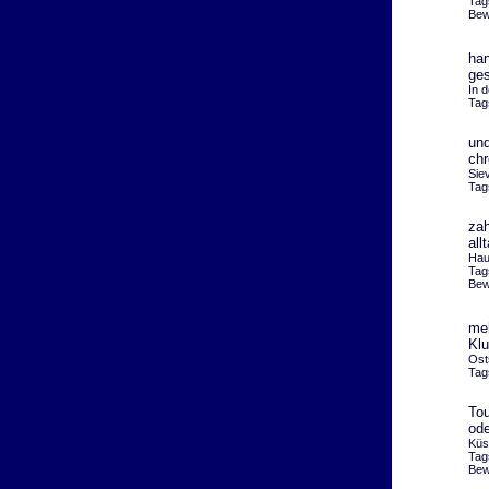
Tag
Bew
han
ge
In 
Tag
und
ch
Siev
Tag
zah
all
Hau
Tag
Bew
meh
Kl
Ost
Tag
Tou
ode
Küs
Tag
Bew