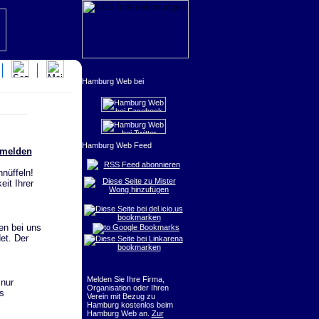
nmelden
RSS Feed abonnieren
nüffeln!
it Ihrer
en bei uns
et. Der
Melden Sie Ihre Firma,
 nur
Organisation oder Ihren
s
Verein mit Bezug zu
Hamburg kostenlos beim
Hamburg Web an.
Zur