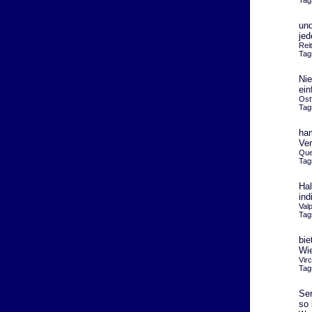
Tag
und
jed
Rei
Tag
Nie
ein
Ost
Tag
ham
Ver
Que
Tag
Hal
ind
Val
Tag
bie
Wie
Vir
Tag
Ser
so 