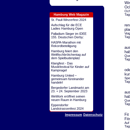
Wir
Oc
Och
Hamburg Web Magazin
Tag
St. Pauli Winzerfest 2024
ren
Aufschlag für die ECE
Ladies Hamburg Open
pl
Voi
Palladium Sieger im IDEE
Tag
155. Deutschen Derby:
HASPA-Marathon mit
Rekordbeteiligung
aus
Hamburg feiert den
hab
Weltfischbrötchentag auf
Que
dem Spielbudenplatz
Tag
Klangfest - Das
Musikfestival für Kinder auf
ode
Kampnagel
kur
Hamburg United –
Spe
gemeinsam füreinander
Tag
handeln!
Bergedorfer Landmarkt am
23. + 24. September 2023
aus
hab
WeWork eröffnet seinen
neuen Raum in Hamburg
Que
Tag
Eppendorfer
Landstrassenfest 2024
Fit
Impressum
Datenschutz
Fit
Auf
Tag