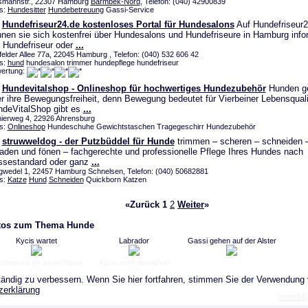
mannstr., 22307 Hamburg
Barmbek-Nord
, Telefon: (040) 42900839
s:
Hundesitter
Hundebetreuung
Gassi-Service
Hundefriseur24.de kostenloses Portal für Hundesalons
Auf Hundefriseur2
nen sie sich kostenfrei über Hundesalons und Hundefriseure in Hamburg info
 Hundefriseur oder
...
felder Allee 77a, 22045 Hamburg , Telefon: (040) 532 606 42
s:
hund
hundesalon trimmer hundepflege hundefriseur
ertung:
Hundevitalshop - Onlineshop für hochwertiges Hundezubehör
Hunden ge
r ihre Bewegungsfreiheit, denn Bewegung bedeutet für Vierbeiner Lebensquali
deVitalShop gibt es
...
nierweg 4, 22926 Ahrensburg
s:
Onlineshop
Hundeschuhe Gewichtstaschen Tragegeschirr Hundezubehör
struwweldog - der Putzbüddel für Hunde
trimmen – scheren – schneiden –
aden und fönen – fachgerechte und professionelle Pflege Ihres Hundes nach
ssestandard oder ganz
...
gwedel 1, 22457 Hamburg Schnelsen, Telefon: (040) 50682881
s:
Katze
Hund
Schneiden
Quickborn Katzen
«Zurück
1
2
Weiter
»
tos zum Thema Hunde
Kycis wartet
Labrador
Gassi gehen auf der Alster
ndewiese im Jenischpark
Kycis beim Marathon
ändig zu verbessern. Wenn Sie hier fortfahren, stimmen Sie der Verwendung
zerklärung
unricht