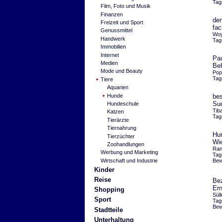
Tag
Film, Foto und Musik
Finanzen
den
Freizeit und Sport
fa
Genussmittel
Woy
Handwerk
Tag
Immobilien
Internet
Pau
Medien
Be
Mode und Beauty
Pop
Tag
Tiere
Aquarien
Hunde
bes
Su
Hundeschule
Tib
Katzen
Tag
Tierärzte
Tiernahrung
Hun
Tierzüchter
Wie
Zoohandlungen
Ran
Werbung und Marketing
Tag
Wirtschaft und Industrie
Bew
Kinder
Reise
Bez
Ern
Shopping
Sül
Sport
Tag
Bew
Stadtteile
Unterhaltung