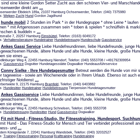
 sind eine kleine Gordon Setter Zucht aus den schönen Vier- und Marschland
hsenwerder direkt am
...
senwerder Elbdeich 189a, 21037 Hamburg Ochsenwerder, Telefon: (040) 7375980
s:
Welpen
Zucht
Hund
Gordon Jagdhund
hunde mobil
2 Stunden im Park * in der Hundegruppe * ohne Leine * laufen
nen * mit Artgenossen zusammen sein * toben & spielen * schnüffeln & marki
anschen & buddeln =
...
gtstraße 7, 20257 Hamburg
Eimsbüttel
, Telefon: (0163) 6049172
s:
Verhaltensberatung
Hundetrainer
Hundebetreuung
Hundeschule
Gassiservice
Ankes Gassi Service
Liebe Hundefreundinnen, liebe Hundefreunde, junge H
gewachsenen Hunde, ältere Hunde und alte Hunde, kleine Hunde, große Hund
en sie eines
...
dlinburger Weg 4, 22455 Hamburg Niendorf, Telefon: (040) 5553708 / +491792309954
s:
Gassiservice
Dogsitter Hundetagesstätte Dogwalker Hundeausführservice
Conny Sielke - Ihre Hundetagesmutter
Betreut werden die Hunde von mir 
r tageweise - sowie am Wochenende oder in Ihrem Urlaub. Ebenso ist auch e
zfristiger Notdienst
...
rbertwiete 9, 22175 Hamburg
Bramfeld
, Telefon: (040) 6403882
s:
Hundesitter
Hundetrainer
Hundebetreuung
Tierpension Hundetagesmutter
Ankes Gassiservice
Liebe Hundefreundinnen, liebe Hundefreunde, junge Hu
gewachsenen Hunde, ältere Hunde und alte Hunde, kleine Hunde, große Hund
en sie eines
...
dlinburger Weg 4, 22455 Hamburg Schnelsen, Telefon: (040) 5553708
s:
Hundebetreuung
Hundesitter
Hund
Gassiservice
Dogwalker
Fit mit Hund - Fitness-Studio, Ihr Fitnesstraining, Hundesport, Suchhun
 mit Hund - Das Fitness-Studio für Mensch und Tier verbindet professionell an
ness- und
...
 dem Königslande 7, 22041 Hamburg Wandsbek, Telefon: (040) 32032527
s:
Training
Fitnesstraining
Personal
Krafttraining
Hundetraining