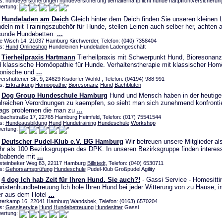
s: hundeversicherungen hundeversicherung tierhalterhaftpflicht hunde haftpflichtversicheru
ertung:
Hundeladen am Deich
Gleich hinter dem Deich finden Sie unseren kleinen 
deln mit Trainingszubehör für Hunde, stellen Leinen auch selber her, achten a
sunde Hundebetten.
...
de Wisch 14, 21037 Hamburg Kirchwerder, Telefon: (040) 7358404
s:
Hund
Onlineshop
Hundeleinen Hundeladen Ladengeschäft
Tierheilpraxis Hartmann
Tierheilpraxis mit Schwerpunkt Hund, Bioresonanz
 klassische Homöopathie für Hunde. Verhaltenstherapie mit klassischer Hom
ronische und
...
ershüttener Str. 9, 24629 Kisdorfer Wohld , Telefon: (04194) 988 991
s:
Erkrankung
Homöopathie
Bioresonanz
Hund
Bachblüten
Dog Group Hundeschule Hamburg
Hund und Mensch haben in der heutigen
lreichen Verordnungen zu kaempfen, so sieht man sich zunehmend konfrontie
tags problemen die man zu
...
bachstraße 17, 22765 Hamburg Heimfeld, Telefon: (017) 75541544
s:
Hundeausbildung
Hund
Hundetraining
Hundeschule
Workshop
ertung:
Deutscher Pudel-Klub e.V. BG Hamburg
Wir betreuen unsere Mitglieder als
r als 100 Bezirksgruppen des DPK. In unseren Bezirksgruppe finden interes
ubabende mit
...
steinbeker Weg 83, 22117 Hamburg
Billstedt
, Telefon: (040) 6530711
s:
Gehorsamsprüfung
Hundeschule
Pudel-Klub Großpudel Agility
4 dog Ich hab Zeit für Ihren Hund. Sie auch?!
- Gassi Service - Homesittin
ristenhundbetreuung Ich hole Ihren Hund bei jeder Witterung von zu Hause, 
r aus dem Hotel
...
terkamp 16, 22041 Hamburg Wandsbek, Telefon: (0163) 6570204
s:
Gassiservice
Hund
Hundebetreuung
Hundesitter
Gassi
ertung: