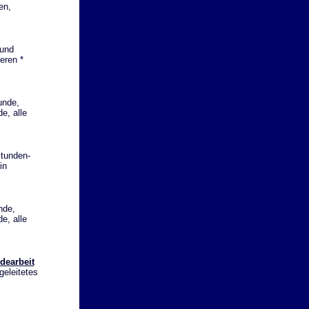
en,
 und
eren *
unde,
e, alle
stunden-
in
nde,
e, alle
dearbeit
geleitetes