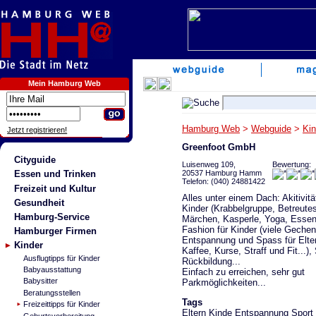
Mein Hamburg Web
Hamburg Web
>
Webguide
>
Kin
Jetzt registrieren!
Greenfoot GmbH
Cityguide
Luisenweg 109,
Bewertung:
20537 Hamburg Hamm
Essen und Trinken
Telefon: (040) 24881422
Freizeit und Kultur
Alles unter einem Dach: Akitivitä
Gesundheit
Kinder (Krabbelgruppe, Betreutes
Hamburg-Service
Märchen, Kasperle, Yoga, Essen v
Fashion für Kinder (viele Gechen
Hamburger Firmen
Entspannung und Spass für Elte
Kinder
Kaffee, Kurse, Straff und Fit...), 
Ausflugtipps für Kinder
Rückbildung...
Babyausstattung
Einfach zu erreichen, sehr gut
Babysitter
Parkmöglichkeiten...
Beratungsstellen
Tags
Freizeittipps für Kinder
Eltern
Kinde
Entspannung
Sport
Geburtsvorbereitung