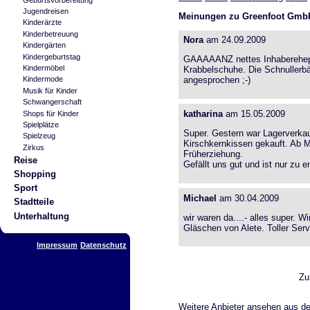
Jugendreisen
Meinungen zu Greenfoot Gmb
Kinderärzte
Kinderbetreuung
Nora
am 24.09.2009
Kindergärten
Kindergeburtstag
GAAAAANZ nettes Inhaberehep
Kindermöbel
Krabbelschuhe. Die Schnullerbän
Kindermode
angesprochen ;-)
Musik für Kinder
Schwangerschaft
katharina
am 15.05.2009
Shops für Kinder
Spielplätze
Super. Gestern war Lagerverkauf
Spielzeug
Kirschkernkissen gekauft. Ab M
Zirkus
Früherziehung.
Reise
Gefällt uns gut und ist nur zu 
Shopping
Sport
Michael
am 30.04.2009
Stadtteile
Unterhaltung
wir waren da....- alles super. 
Gläschen von Alete. Toller Se
Impressum
Datenschutz
Zu
Weitere Anbieter ansehen aus der