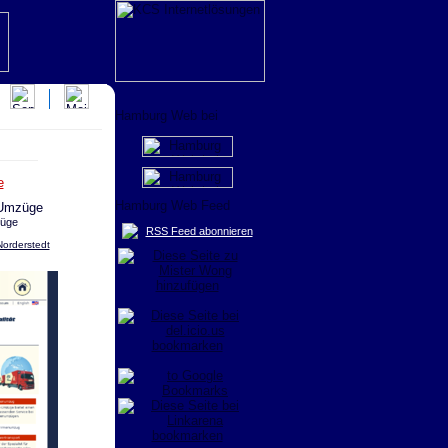
e
üge
RSS Feed abonnieren
orderstedt