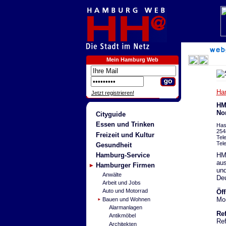
Mein Hamburg Web
Ha
Jetzt registrieren!
HM
No
Cityguide
Essen und Trinken
Has
254
Freizeit und Kultur
Tel
Tel
Gesundheit
HM
Hamburg-Service
aus
Hamburger Firmen
und
Anwälte
Deu
Arbeit und Jobs
Auto und Motorrad
Öf
Mo-
Bauen und Wohnen
Alarmanlagen
Re
Antikmöbel
Ref
Architekten