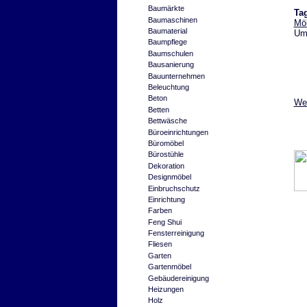
Baumärkte
Ta
Baumaschinen
Möb
Baumaterial
Umz
Baumpflege
Baumschulen
Bausanierung
Bauunternehmen
Beleuchtung
Beton
Wei
Betten
Bettwäsche
Büroeinrichtungen
Büromöbel
Bürostühle
Dekoration
Designmöbel
Einbruchschutz
Einrichtung
Farben
Feng Shui
Fensterreinigung
Fliesen
Garten
Gartenmöbel
Gebäudereinigung
Heizungen
Holz