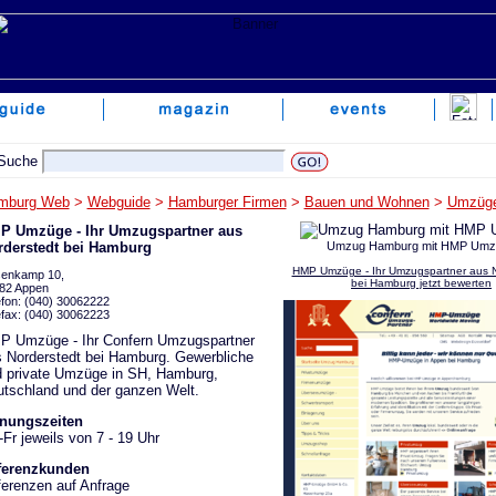
mburg Web
>
Webguide
>
Hamburger Firmen
>
Bauen und Wohnen
>
Umzüg
P Umzüge - Ihr Umzugspartner aus
rderstedt bei Hamburg
Umzug Hamburg mit HMP Umz
HMP Umzüge - Ihr Umzugspartner aus N
enkamp 10,
bei Hamburg jetzt bewerten
82 Appen
efon: (040) 30062222
efax: (040) 30062223
P Umzüge - Ihr Confern Umzugspartner
 Norderstedt bei Hamburg. Gewerbliche
 private Umzüge in SH, Hamburg,
tschland und der ganzen Welt.
fnungszeiten
Fr jeweils von 7 - 19 Uhr
ferenzkunden
erenzen auf Anfrage