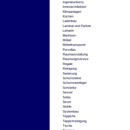
Ingenieurbüros
Innenarchitekten
Klimaanlagen
Küchen
Ladenbau
Laminat und Parkett
Lampen
Markisen
Möbel
Möbeltransporte
Porzellan
Raumausstattung
Räumungsservice
Regale
Reinigung
Sanierung
Schornsteine
Schornsteinfeger
Schränke
Sessel
Sofas
Strom
Stühle
Systembau
Teppiche
Teppichreinigung
Tische