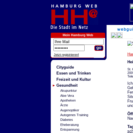
Mein Hamburg Web
Ha
Jetzt registrieren!
Hei
Cityguide
St.
200
Essen und Trinken
Tel
Freizeit und Kultur
Ich
Gesundheit
Geb
Akupunktur
Fer
Aloe Vera
Sit
Apotheken
Fr
und
Ärzte
Augenoptiker
Öf
Autogenes Training
Nac
Diabetes
Eheberatung
Ta
Entspannung
sc