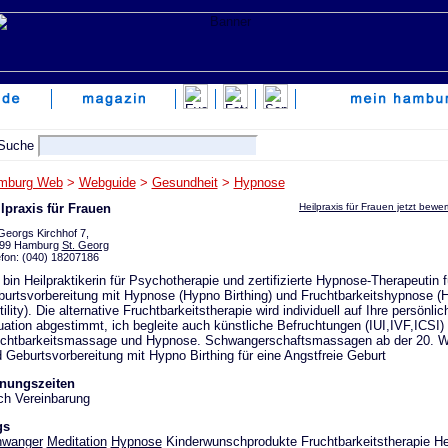
mburg Web
>
Webguide
>
Gesundheit
>
Hypnose
lpraxis für Frauen
Heilpraxis für Frauen jetzt bewe
 Georgs Kirchhof 7,
99 Hamburg
St. Georg
efon: (040) 18207186
 bin Heilpraktikerin für Psychotherapie und zertifizierte Hypnose-Therapeutin f
urtsvorbereitung mit Hypnose (Hypno Birthing) und Fruchtbarkeitshypnose (
tility). Die alternative Fruchtbarkeitstherapie wird individuell auf Ihre persönlic
uation abgestimmt, ich begleite auch künstliche Befruchtungen (IUI,IVF,ICSI) 
uchtbarkeitsmassage und Hypnose. Schwangerschaftsmassagen ab der 20. 
 Geburtsvorbereitung mit Hypno Birthing für eine Angstfreie Geburt
fnungszeiten
h Vereinbarung
gs
hwanger
Meditation
Hypnose
Kinderwunschprodukte Fruchtbarkeitstherapie Hei