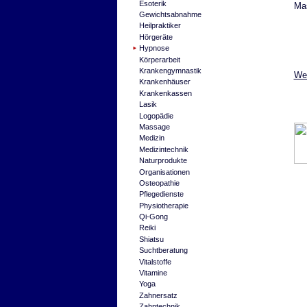
Esoterik
Ma
Gewichtsabnahme
Heilpraktiker
Hörgeräte
Hypnose
Körperarbeit
Krankengymnastik
Wei
Krankenhäuser
Krankenkassen
Lasik
Logopädie
Massage
Medizin
Medizintechnik
Naturprodukte
Organisationen
Osteopathie
Pflegedienste
Physiotherapie
Qi-Gong
Reiki
Shiatsu
Suchtberatung
Vitalstoffe
Vitamine
Yoga
Zahnersatz
Zahntechnik