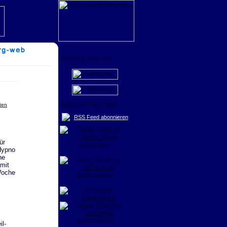
rten
RSS Feed abonnieren
ür
Hypno
he
mit
Woche
l-