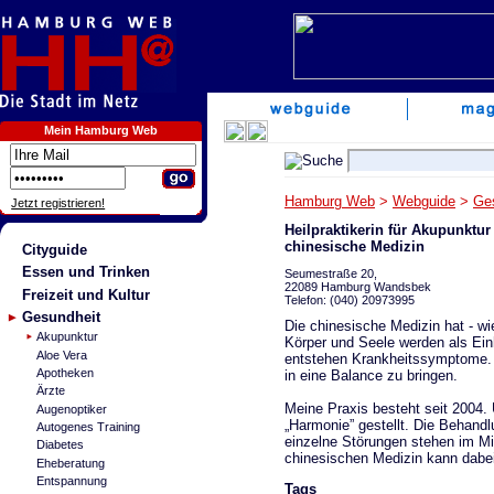
Mein Hamburg Web
Hamburg Web
>
Webguide
>
Ge
Jetzt registrieren!
Heilpraktikerin für Akupunktur
chinesische Medizin
Cityguide
Essen und Trinken
Seumestraße 20,
22089 Hamburg Wandsbek
Freizeit und Kultur
Telefon: (040) 20973995
Gesundheit
Die chinesische Medizin hat - wie
Akupunktur
Körper und Seele werden als Ein
Aloe Vera
entstehen Krankheitssymptome. Z
Apotheken
in eine Balance zu bringen.
Ärzte
Meine Praxis besteht seit 2004.
Augenoptiker
„Harmonie” gestellt. Die Behandlu
Autogenes Training
einzelne Störungen stehen im Mi
Diabetes
chinesischen Medizin kann dabei
Eheberatung
Entspannung
Tags