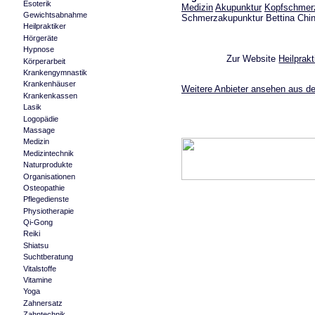
Esoterik
Medizin
Akupunktur
Kopfschmer
Gewichtsabnahme
Schmerzakupunktur Bettina Ch
Heilpraktiker
Hörgeräte
Hypnose
Zur Website
Heilprak
Körperarbeit
Krankengymnastik
Krankenhäuser
Weitere Anbieter ansehen aus de
Krankenkassen
Lasik
Logopädie
Massage
Medizin
Medizintechnik
Naturprodukte
Organisationen
Osteopathie
Pflegedienste
Physiotherapie
Qi-Gong
Reiki
Shiatsu
Suchtberatung
Vitalstoffe
Vitamine
Yoga
Zahnersatz
Zahntechnik