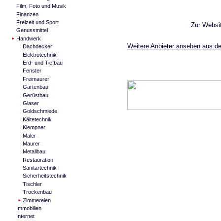
Film, Foto und Musik
Finanzen
Freizeit und Sport
Zur Websi
Genussmittel
Handwerk
Weitere Anbieter ansehen aus d
Dachdecker
Elektrotechnik
Erd- und Tiefbau
Fenster
Freimaurer
Gartenbau
Gerüstbau
Glaser
Goldschmiede
Kältetechnik
Klempner
Maler
Maurer
Metallbau
Restauration
Sanitärtechnik
Sicherheitstechnik
Tischler
Trockenbau
Zimmereien
Immobilien
Internet