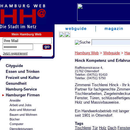
Mein Hamburg Web
Hamburg Web
>
Webguide
>
Ha
Jetzt registrieren!
Hinck Kompetenz und Erfahru
Cityguide
Raiffeisenstrasse 4,
21762 Otterndorf
Essen und Trinken
Telefon: (04751) 91410
Freizeit und Kultur
Telefax: (04751) 5750
Gesundheit
Zimmerei Tischlerei Hinck - Ihr 
Partner für fachgerechte Zimmer
Hamburg-Service
Tischlerarbeiten, Ziegeleindecku
Hamburger Firmen
Fenster, Türen, schlüsselfertige
Anwälte
Holz und Massivbauweise.
Arbeit und Jobs
Auto und Motorrad
Ein Handwerksbetrieb mit langer 
Bauen und Wohnen
seit 1901 in Otterndorf.
Bücher
Tags
Computer
Tischlerei
Tür
Holz
Dach
Fenste
Dienstleistungen